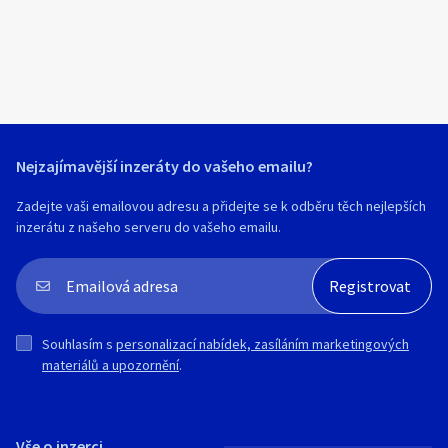
WhatsApp +420 605184024
WhatsApp +420605184024
Nejzajímavější inzeráty do vašeho emailu?
Zadejte vaši emailovou adresu a přidejte se k odběru těch nejlepších
inzerátu z našeho serveru do vašeho emailu.
Souhlasím s
personalizací nabídek, zasíláním marketingových
materiálů a upozornění
.
Vše o inzerci