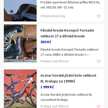
Prodám sportovní dětskou přilbu RIO159,
vel. XXS/XS (49 - 52 cm).
Středočeský kraj
Pánské brusle Kovopol Tornado
velikost 27 a dětské brusle
350 Kč
Pánské brusle Kovopol Tornado velikost
27 cena 200Kč a dětské brusle Kovopol
Mignon velikost 21-23 cena 150Kč
Kralupy nad Vltavou
vyzvednutí Kralupy mohu zaslat do
Balikovny nebo Alzaboxu za +80Kč.
Acstar horské jízdní kolo velikost
M, Kralupy za 1999Kč
1 999 Kč
Acstar horské jízdní kolo velikost M,
vyzvednutí Kralupy.
Kralupy nad Vltavou