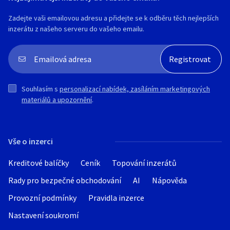
světlo, brašnu GT, 1. nový náhradní plášť,
Zadejte vaši emailovou adresu a přidejte se k odběru těch nejlepších
hustilka a možno i zánovní tretry Shimano
inzerátu z našeho serveru do vašeho emailu.
Vel.10 (EU 45) a cyklistickou přilbu
Cratoni) vše celkem 10 000,-Kč.Kolo je
málo jeté, nyní již2.roky nevyužité, je
připraveno na sezónu a visí na zdi přímo
v bytě.
PC pouze kola 115000,-Kč.
Souhlasím s
personalizací nabídek, zasíláním marketingových
Nyní cena včetně doplňků za 52000,-Kč
materiálů a upozornění
.
Vše o inzerci
Kreditové balíčky
Ceník
Topování inzerátů
Rady pro bezpečné obchodování
AI
Nápověda
Provozní podmínky
Pravidla inzerce
Nastavení soukromí