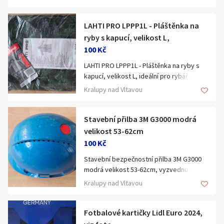
LAHTI PRO LPPP1L - Pláštěnka na
ryby s kapucí, velikost L,
100 Kč
LAHTI PRO LPPP1L - Pláštěnka na ryby s
kapucí, velikost L, ideální pro rybáře,
rybářská pláštěnka,vyzvednutí Kralupy,
Kralupy nad Vltavou
mohu poslat do Alzaboxu nebo Balíkovny
za +80Kč.
Stavební přilba 3M G3000 modrá
velikost 53-62cm
100 Kč
Stavební bezpečnostní přilba 3M G3000
modrá velikost 53-62cm, vyzvednutí
Kralupy, mohu poslat do Alzaboxu za
Kralupy nad Vltavou
+80Kč.
Fotbalové kartičky Lidl Euro 2024,