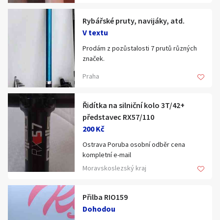
Hledat v textu
(cena nové 26.000,-!!!!)
Rybářské pruty, navijáky, atd.
V textu
Prodám z pozůstalosti 7 prutů různých
značek.
Nabídka/poptávka
Jedná se o těžší pruty, vyšší gramáž,
Praha
větší navijáky 50-60 mm.
Z toho dvě děličky a 1 bič 7 m.
Nejlépe vše najednou. + Drobnosti.
Řidítka na silniční kolo 3T/42+
Cena za vše k jednání cca 5000,-Kč.
představec RX57/110
Případně navrhněte pro Vás
200 Kč
akceptovatelnou cenu,
pokud bude zajímavá domluvíme se.
Ostrava Poruba osobní odběr cena
kompletní e-mail
bilaorchydey@seznam.cz
Moravskoslezský kraj
Přilba RIO159
Dohodou