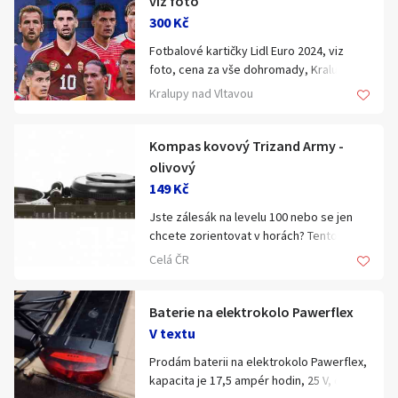
viz foto
300 Kč
Fotbalové kartičky Lidl Euro 2024, viz
foto, cena za vše dohromady, Kralupy.
Kralupy nad Vltavou
Kompas kovový Trizand Army -
olivový
149 Kč
Jste zálesák na levelu 100 nebo se jen
chcete zorientovat v horách? Tento
vojenský kompas vám pomůže snadno
Celá ČR
najít sever i určit vzdálenost
pozorovatelných objektů. Prémiové
zpracování pro náročné.
Baterie na elektrokolo Pawerflex
V textu
Přesnost: 2°
Prodám baterii na elektrokolo Pawerflex,
kapacita je 17,5 ampér hodin, 25 V, cena
Funkce: