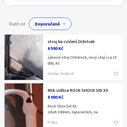
Klíčové slovo:
Neuvedeno
Km
Lokalita:
Neuvedeno
Řadit od
Celá ČR
stroj ke cvičení Orbitrek
Hlavní město Praha
Ráno
6 500 Kč
Večer
Jihočeský kraj
zánovní stroj Orbitreck, nový stojí cca 15
E-mail
Jihomoravský kraj
000,-Kč
Zobrazit všechny regiony
Hradec Králové
Souhlasím s personalizací nabídek, zasíláním
Mtb vidlice ROCK SHOCK SID XX
Stáří inzerátu
marketingových materiálů a upozornění.
8 000 Kč
Rock Shox Sid XX.
zdvih 100mm, tapered krk, na
rychloupínák.
Praha
Cena 8000,-Kč.