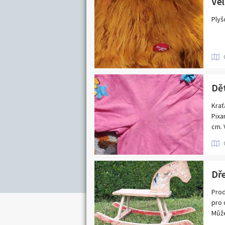
Královéhradecký kraj
Vel
Nabídka/poptávk
Moravskoslezský kraj
Plyš
Pardubický kraj
Středočeský kraj
Zlínský kraj
Dět
Krať
Pixa
cm. 
Dř
Prod
pro 
Může
podl