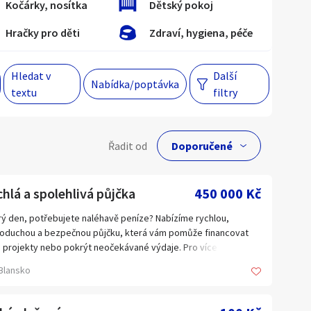
Kočárky, nosítka
Dětský pokoj
Hračky pro děti
Zdraví, hygiena, péče
Hlavní město Praha
Večer
Jihomoravský kraj
Hledat v
Další
Nabídka/poptávka
textu
filtry
egiony
lní cena
 s personalizací nabídek, zasíláním
Řadit od
gových materiálů a upozornění.
Kč
hlá a spolehlivá půjčka
450 000 Kč
ý den, potřebujete naléhavě peníze? Nabízíme rychlou,
oduchou a bezpečnou půjčku, která vám pomůže financovat
Hlavní město Praha
 projekty nebo pokrýt neočekávané výdaje. Pro více informací
rosím kontaktujte emailem: camelliamathinez21@gmail.com
Jihomoravský kraj
Blansko
Kraj Vysočina