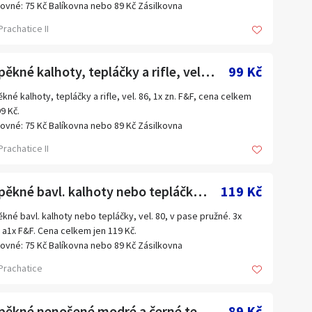
ovné: 75 Kč Balíkovna nebo 89 Kč Zásilkovna
Prachatice II
5x pěkné kalhoty, tepláčky a rifle, vel. 86, 1x zn. F&F
99 Kč
ěkné kalhoty, tepláčky a rifle, vel. 86, 1x zn. F&F, cena celkem
99 Kč.
ovné: 75 Kč Balíkovna nebo 89 Kč Zásilkovna
Prachatice II
4x pěkné bavl. kalhoty nebo tepláčky, vel. 80, v pase pružné
119 Kč
ěkné bavl. kalhoty nebo tepláčky, vel. 80, v pase pružné. 3x
a1x F&F. Cena celkem jen 119 Kč.
ovné: 75 Kč Balíkovna nebo 89 Kč Zásilkovna
Prachatice
3x pěkné nenošené modré a černé tenisky, č. 30 a č. 31
89 Kč