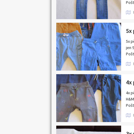
Pošt
5x p
jen 
Pošt
4x p
H&M 
Pošt