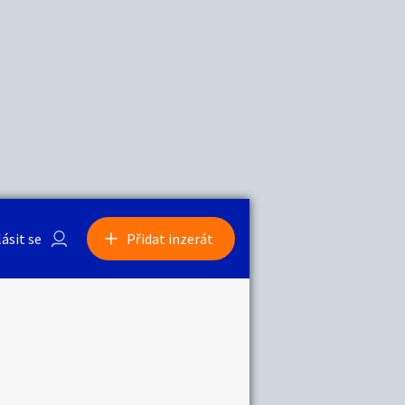
a
Zvířata
lásit se
Přidat inzerát
obby
Sběratelství
ní
Ostatní