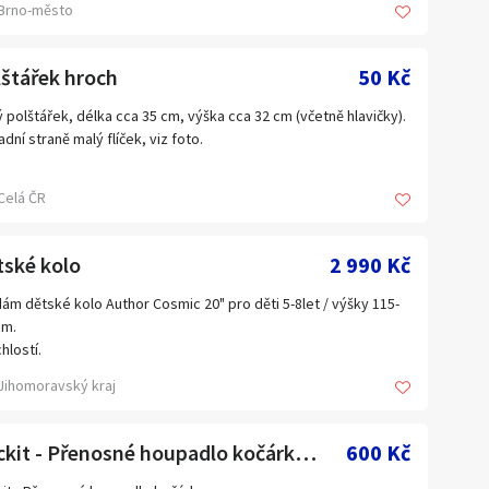
Brno-město
d v Brně. V případě zájmu volejte 602 517 872.
štářek hroch
50 Kč
 polštářek, délka cca 35 cm, výška cca 32 cm (včetně hlavičky).
adní straně malý flíček, viz foto.
Celá ČR
tské kolo
2 990 Kč
ám dětské kolo Author Cosmic 20" pro děti 5-8let / výšky 115-
cm.
chlostí.
štěné a seřízené.
Jihomoravský kraj
Rockit - Přenosné houpadlo kočárku (na baterie AA)
600 Kč