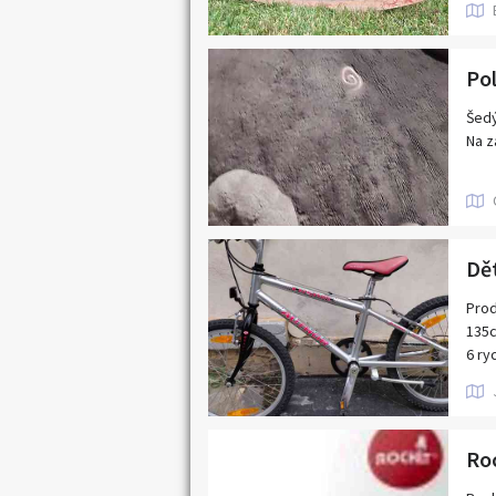
ihne
Pol
Šedý
Na z
Dě
Prod
135
6 ry
Vyči