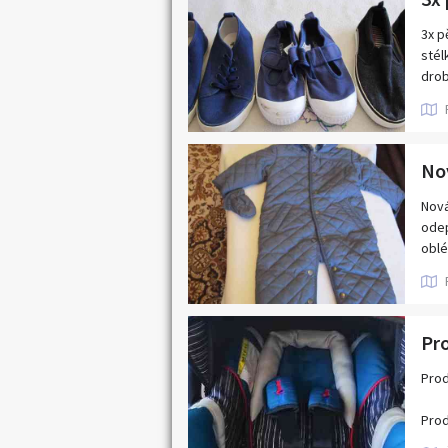
3x p
stél
drob
Pošt
Nová
odep
oblé
jen 
Pošt
Prod
Prod
kate