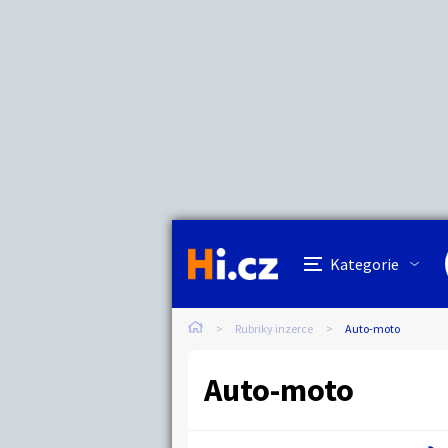
Kategorie
Cena
Lokalita
Název hlídacího 
Cena
Auto-moto
Reali
Minimální cena
Kč
Kategorie
Práce a služby
Stro
Lokalita
Kategorie:
Rubriky inzerce
Auto-moto
Hledat inze
Cena:
Auto-moto
Vzdálenost do
Lokalita:
Dětské zboží
Móda
Km