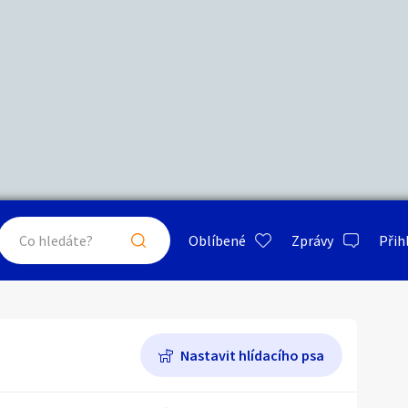
Další filtry
Stáří inzerátu
Hledat v textu
Nabídka/poptávka
psa
ty a bydlení
Seznamka
Erotik
Maximální cena
Kč
až
Oblíbené
Zprávy
Přih
je a nářadí
PC a elektro
Sport a h
Auto-moto
Typ inzerátu:
Neuvedeno
ráty v okolí
Neuvedeno
Klíčové slovo:
Neuvedeno
Nastavit hlídacího psa
Neuvedeno
 a doplňky
Kultura
Cestová