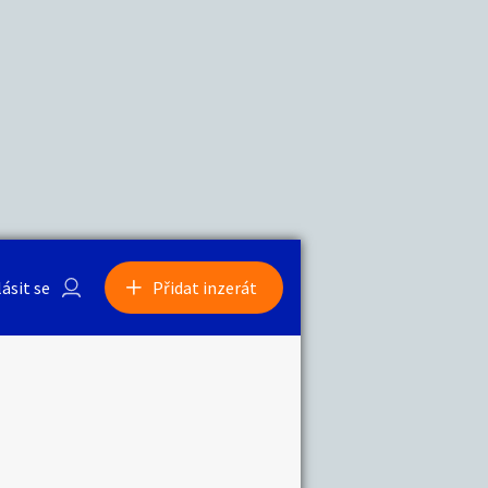
a
Zvířata
lásit se
Přidat inzerát
obby
Sběratelství
ní
Ostatní