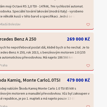
ám moji Octavii RS 2,0 TDI - 147kW, 7mi rychlostní automat.
odovka. Speciální tovární lakování (modrá Italy) - vyrobeno
e několik kusů v této barvě a specifikaci. Jedná se o nejsilnější
ovou sériovou Octavii (147kW/400Nm).
Mladá Boleslav
eno v ČR. Pravidelně sepisováno. Nehavarováno. Tovární
ka do roku 2028! Jeden řidič - znám veškerou historii vozu. Při
rcedes Benz A 250
269 000 Kč
né jízdě spotřeba pod 4,5l/100km, dojezd přes 1 100km/ nádrž.
ych ho nepotřeboval poslat dál, klidně bych si ho nechal. Je to
eno do provozu: leden 2023
edes-Benz A 250, rok 2013, s benzínovým motorem 2.0 (155
to:69xxx km
a automatickou převodovkou. Má najeto 186 566 km a za tu
rní záruka: do roku 2028
 ukázal, že umí být spolehlivým parťákem.
Praha
va:
 to auto pro někoho, kdo hledá jen dopravní prostředek z bodu
ilizér, Centrální zamykání s dálkovým ovládáním, ABS,ASR, ESP,
 bodu B. Díky výkonu 155 kW umí být opravdu svižné, a přitom
oda Kamiq, Monte Carlo1.0TSI
479 000 Kč
matická digitální klimatizace, El. ovládaná a sklopná vnější
 ním jezdí pohodlně každý den. Sportovní sedačky krásně drží
tka, 18“ Al kola, Adaptabilní tempomat, Tříramenný multifunkční
 v zatáčkách a šedá metalíza mu sluší i po letech.
odeji nabízím Škodu Kamiq Monte Carlo 1.0 TSI 85 kW s
ívaný volant, Satelitní Navigace, Palubní počítač, Parkovací
ínovým motorem a manuální převodovkou. Vůz byl zakoupen v
tent, Vyhřívané čelní sklo, Vyhřívaná sedadla, El. ovládáná okna,
ě, je to ročník 2013, takže nejde o nové auto. Ale pokud
é republice, je po 1. majiteli a má najeto pouze 13 680 km.
ikovače světlometů, Zadní stěrač, Sportovní sedadla, Tažné
áte hatchback, který má charakter, baví řídit a pořád umí udělat
Praha
zení, Senzor stěračů, Sportovní podvozek, Venkovní teploměr,