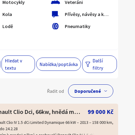
Motocykly
Veteráni
Kola
Přívěsy, návěsy a karavany
Hlavní město Praha
Večer
Lodě
Pneumatiky
Jihomoravský kraj
egiony
Hledat v
Další
 s personalizací nabídek, zasíláním
Nabídka/poptávka
textu
filtry
gových materiálů a upozornění.
lní cena
Řadit od
Kč
Renault Clio Dci, 66kw, hnědá metalíza-99 000 kč
99 000 Kč
ult Clio IV 1.5 dCi Limited Dynamique 66 kW – 2013 – 158 000 km,
do 24.2.28
Hlavní město Praha