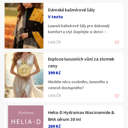
Hledat v textu
Dámské kašmírové šály
V textu
Luxusní kašmírové šály pro dokonalý
komfort a styl. Dopřejte si dotek luxusu s
našimi kašmírovými šálami, které
Nabídka/poptávka
Celá ČR
kombinují jemnost, lehkost a hřejivost.
Ideální pro chladné dny. Elegantní šály v
různých designech , barvách a
Exploze luxusních vůní za zlomek
velikostech.
ceny
Naše šály a rukavice se snadno stanou
399 Kč
nepostradatelným doplňkem vašeho
šatníku. Perfektní jako dárek.
Hledáte něco osobního, luxusního a
🌐 www.ruzne-darky.cz
cenově dostupného?
​Objevte kouzlo Parfen – parfémů
Celá ČR
inspirovaných světovými bestsellery,
které okouzlí každého!
​✨ Proč vybrat Parfen jako vánoční dárek?
Helia-D Hydramax Niacinamide &
​Intenzivní zážitek: Naše parfémy obsahují
BHA sérum 30 ml
20–25 % esenciálních olejů, což zajišťuje
269 Kč