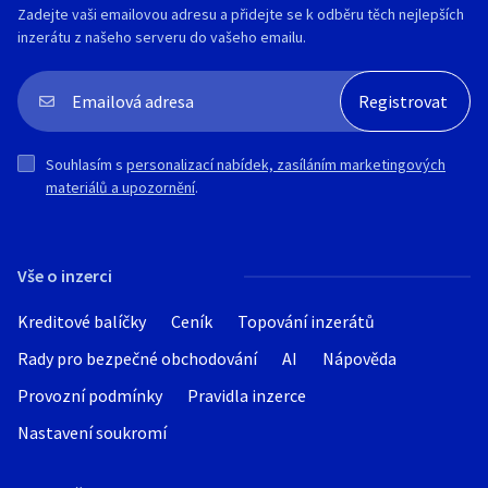
Zadejte vaši emailovou adresu a přidejte se k odběru těch nejlepších
✨ Lehká, pohodlná a výrazná zároveň
inzerátu z našeho serveru do vašeho emailu.
Harmonie kruhů - nadčasová elegance
✨ Ideální dárek pro každou ženu
inspirovaná krásou tvarů a přírody.
Materiál : kvalitní bižuterní slitina ve
Materiál : kvalitní bižuterní slitina ve
zlatém provedení, smaltované prvky v
zlatém provedení, smaltované prvky
jemných pastelových odstínech
🛒👉 www.ruzne-darky.cz
Souhlasím s
personalizací nabídek, zasíláním marketingových
materiálů a upozornění
.
💫 Barevná symfonie je šperk, který
rozzáří váš styl a podtrhne ženskou
eleganci při každé příležitosti
🛒👉 www.ruzne-darky.cz
Vše o inzerci
Kreditové balíčky
Ceník
Topování inzerátů
Rady pro bezpečné obchodování
AI
Nápověda
Provozní podmínky
Pravidla inzerce
Nastavení soukromí