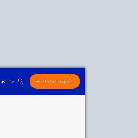
a
Zvířata
lásit se
Přidat inzerát
obby
Sběratelství
ní
Ostatní