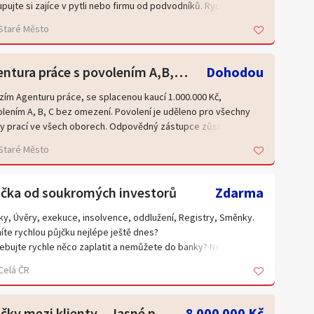
pujte si zajíce v pytli nebo firmu od podvodníků. Rychlé
ání, vše průhlédné. Přidáme Vám také sídlo zdarma na 1 rok
Staré Město
ma. Cena dohodou. Společnosti prodáváme více jak 10 let a
čujeme Vám profesionální a rychlý přístup. Podnikat můžete
m 24 hodin. Pro více informací nám napište nebo zavolejte
Agentura práce s povolením A,B,C bez omezení včetně zástupce
Dohodou
zím Agenturu práce, se splacenou kaucí 1.000.000 Kč,
lením A, B, C bez omezení. Povolení je uděleno pro všechny
y prací ve všech oborech. Odpovědný zástupce zůstává po
eji ve společnosti. Společnost nikdy nepodnikala a je
Staré Město
ravena k okamžitému podnikání. Bezdlužnosti samozřejmostí.
 dohodu. Nejlepší cena na trhu! Férové profesionální jednání!
zíme školení k provozu agentury práce zdarma při nákupu
jčka od soukromých investorů
Zdarma
tury od nás.
ky, Úvěry, exekuce, insolvence, oddlužení, Registry, Směnky.
íte rychlou půjčku nejlépe ještě dnes?
ebujte rychle něco zaplatit a nemůžete do banky? Nemůžete
žit příjem ? Máte záznam v registru?
Celá ČR
ebujete rychle 40.000,-Kč až 2.000.000,-Kč
řeší rychle a diskrétně,(individuálně).
jte kdykoliv Váš prověřený poradce 607 751 891
Půjčky mezi klienty – Jasné podmínky a písemná smlouva
8 000 000 Kč