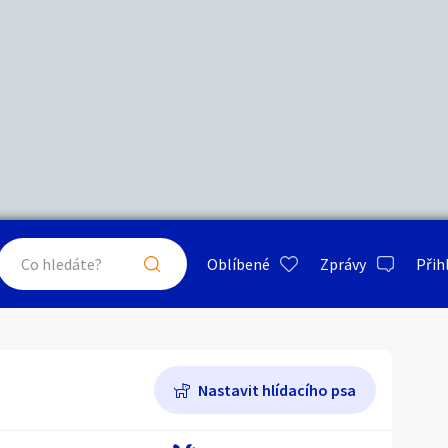
Další filtry
Stáří inzerátu
Hledat v textu
Nabídka/poptávka
psa
ty a bydlení
Seznamka
Erotik
Maximální cena
Kč
až
Oblíbené
Zprávy
Přih
je a nářadí
PC a elektro
Sport a h
Práce a služby
Typ inzerátu:
Neuvedeno
ráty v okolí
Neuvedeno
Klíčové slovo:
Neuvedeno
Nastavit hlídacího psa
Neuvedeno
 a doplňky
Kultura
Cestová