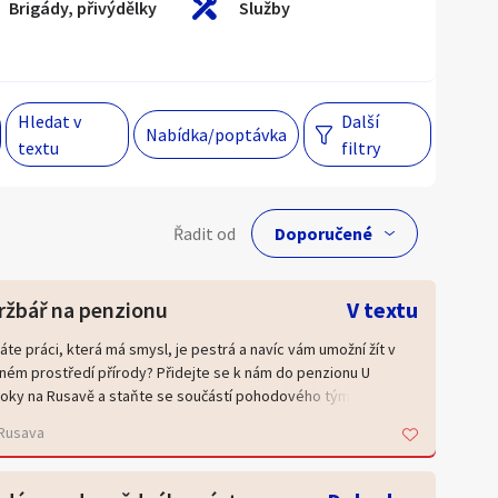
Brigády, přivýdělky
Služby
Hlavní město Praha
Večer
Jihomoravský kraj
Hledat v
Další
Nabídka/poptávka
textu
filtry
egiony
lní cena
 s personalizací nabídek, zasíláním
Řadit od
gových materiálů a upozornění.
Kč
ržbář na penzionu
V textu
áte práci, která má smysl, je pestrá a navíc vám umožní žít v
ném prostředí přírody? Přidejte se k nám do penzionu U
Hlavní město Praha
oky na Rusavě a staňte se součástí pohodového týmu.
ínky a náplň práce:
Jihomoravský kraj
Rusava
dmínka - bydlení na penzionu - buď na turnusy nebo celý měsíc
Kraj Vysočina
chnická správa budovy a zajištění jejího bezproblémového
du