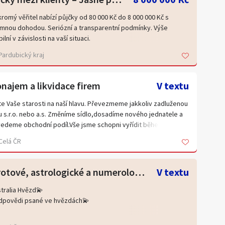
romý věřitel nabízí půjčky od 80 000 Kč do 8 000 000 Kč s
mnou dohodou. Seriózní a transparentní podmínky. Výše ​​
bilní v závislosti na vaší situaci.
Pardubický kraj
více informací nás kontaktujte zprávou :
avcovadana71@gmail.com
najem a likvidace firem
V textu
e Vaše starosti na naší hlavu. Převezmeme jakkoliv zadluženou
u s.r.o. nebo a.s. Změníme sídlo,dosadíme nového jednatele a
edeme obchodní podíl.Vše jsme schopni vyřídit během 12
n s veškerým právním servisem .A to za pouhých 30
Celá ČR
č.Reference samozřejmostí.Letošní rok máme přes sto
ojených klientů.Dále nabízíme pronájem firmy za 25000 s
ovním účtem.
Tarotové, astrologické a numerologické výklady online
V textu
e na prevod-firem@seznam.cz
tralia Hvězd💫
dpovědi psané ve hvězdách💫
zíme individuální výklady připravené na míru podle vaší otázky