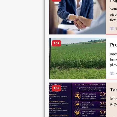
Souk
píse
flexi
Pro 
mor
TOP
Pro
Hodt
firm
přev
hodi
000k
spok
bank
TOP
pišt
💫As
💫O
Nabí