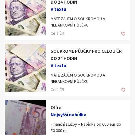
DO 24 HODIN
Km
V textu
‎MÁTE ZÁJEM O SOUKROMOU A
NEBANKOVNÍ PŮJČKU
Celá ČR
Celá ČR
Hlavní město Praha
‎Dobrý den,
SOUKROMÉ PŮJČKY PRO CELOU ČR
Jihočeský kraj
DO 24 HODIN
‎Rychlá a spolehlivá nabídka půjčky
V textu
Jihomoravský kraj
‎MÁTE ZÁJEM O SOUKROMOU A
‎Potřebujete spolehlivou a rychlou půjčku
Zobrazit všechny regiony
NEBANKOVNÍ PŮJČKU
z následujícího důvodu?
Celá ČR
Stáří inzerátu
‎Osobní půjčka?
‎Dobrý den,
Offre
‎Investiční půjčka,
‎Půjčka na rekonstrukci domu,
Nejvyšší nabídka
‎Rychlá a spolehlivá nabídka půjčky
‎Hypotéka,
Finanční služby – Nabídka od 600 eur do
‎Charitativní půjčka,
50 000 eur
‎Potřebujete spolehlivou a rychlou půjčku
‎Konsolidační půjčka,