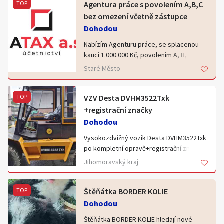
jednání, vše průhlédné. Přidáme Vám
TOP
Agentura práce s povolením A,B,C
také sídlo zdarma na 1 rok zdarma. Cena
bez omezení včetně zástupce
dohodou. Společnosti prodáváme více
Dohodou
jak 10 let a zaručujeme Vám profesionální
Nabízím Agenturu práce, se splacenou
a rychlý přístup. Podnikat můžete během
kaucí 1.000.000 Kč, povolením A, B, C bez
24 hodin. Pro více informací nám napište
omezení. Povolení je uděleno pro
nebo zavolejte
Staré Město
všechny druhy prací ve všech oborech.
Odpovědný zástupce zůstává po prodeji
ve společnosti. Společnost nikdy
TOP
VZV Desta DVHM3522Txk
nepodnikala a je připravena k
+registrační značky
okamžitému podnikání. Bezdlužnosti
Dohodou
samozřejmostí. Cena dohodu. Nejlepší
Vysokozdvižný vozík Desta DVHM3522Txk
cena na trhu! Férové profesionální
po kompletní opravě+registrační značky
jednání! Nabízíme školení k provozu
pro pozemní komunikace
agentury práce zdarma při nákupu
Jihomoravský kraj
barva červená-foto ilustrační
agentury od nás.
TOP
Štěňátka BORDER KOLIE
Dohodou
Štěňátka BORDER KOLIE hledají nové