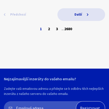
Markéta Čechová, tel. +420 604450022
Pro více informací nás kontaktujte
nejlepsipropsa@seznam.cz
zprávou : moravcovadana71@gmail.com
Předchozí
Další
1
2
3
...
2680
Nejzajímavější inzeráty do vašeho emailu?
Zadejte vaši emailovou adresu a přidejte se k odběru těch nejlepších
inzerátu z našeho serveru do vašeho emailu.