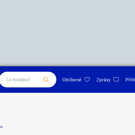
Další filtry
Stáří inzerátu
Hledat v textu
Nabídka/poptávka
psa
ty a bydlení
Seznamka
Erotik
Maximální cena
Kč
až
Oblíbené
Zprávy
Přih
je a nářadí
PC a elektro
Sport a h
Lístky do divadla
Typ inzerátu:
Neuvedeno
ráty v okolí
Neuvedeno
Klíčové slovo:
Neuvedeno
Neuvedeno
 a doplňky
Kultura
Cestová
la