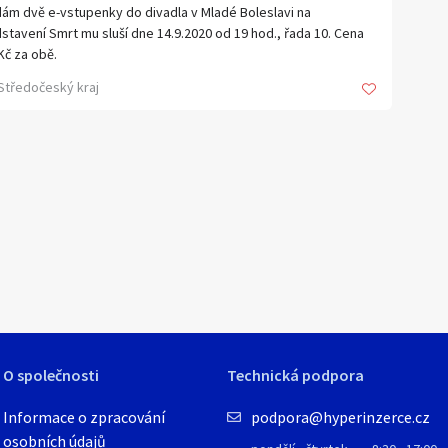
ám dvě e-vstupenky do divadla v Mladé Boleslavi na
stavení Smrt mu sluší dne 14.9.2020 od 19 hod., řada 10. Cena
Kč za obě.
Středočeský kraj
O společnosti
Technická podpora
Informace o zpracování
podpora@hyperinzerce.cz
osobních údajů