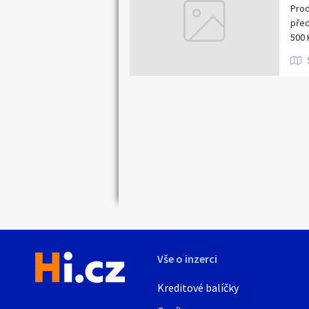
Prod
před
500 
Vše o inzerci
Kreditové balíčky