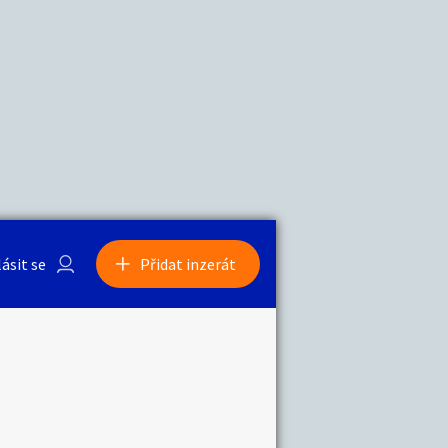
a
Zvířata
lásit se
Přidat inzerát
obby
Sběratelství
ní
Ostatní