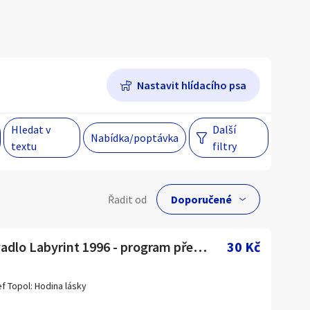
Hlavní město Praha
Večer
Jihomoravský kraj
Nastavit hlídacího psa
egiony
Hledat v
Další
Nabídka/poptávka
 s personalizací nabídek, zasíláním
textu
filtry
gových materiálů a upozornění.
lní cena
Řadit od
Kč
Divadlo Labyrint 1996 - program představení
30 Kč
f Topol: Hodina lásky
Hlavní město Praha