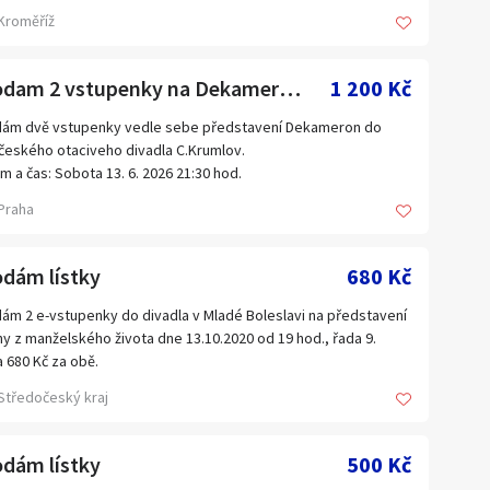
dlo Labyrint - studio Klub, červen 1996
Jihomoravský kraj
a
Kroměříž
Kraj Vysočina
ený leták formátu 14 × 30 cm
Liberecký kraj
Prodam 2 vstupenky na Dekameron do otaciveho divadla Krumlov
1 200 Kč
hu omačkaný, zezadu vyšisovaný světlem, jinak nepoškozený -
Olomoucký kraj
foto.
ám dvě vstupenky vedle sebe představení Dekameron do
českého otaciveho divadla C.Krumlov.
Plzeňský kraj
ám osobně, nebo pošlu po platbě převodem na účet. Posílám
m a čas: Sobota 13. 6. 2026 21:30 hod.
Ústecký kraj
 Českou poštu, Zásilkovnu, Balíkovnu, PPL, GLS.
a: 4. řada, uprostřed skvělý výhled na celou scénu.Lístky jsou
Praha
inální z oficiální předprodeje (mám potvrzení o koupi). Zaplatila
Zahraničí
7}
 je v plné výši,ale bohužel se nemohu zúčastnit.Cena
Kč/ks.Předání:Osobně v Praze nebo i v jinem meste po
odám lístky
680 Kč
de nebo poštou s dobírkou.Mohu poslat screenshot potvrzení
dnávky s číslem a doklad o zaplaceni
ám 2 e-vstupenky do divadla v Mladé Boleslavi na představení
y z manželského života dne 13.10.2020 od 19 hod., řada 9.
 680 Kč za obě.
Středočeský kraj
odám lístky
500 Kč