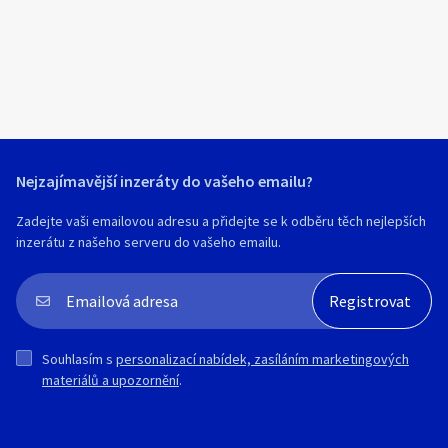
podpisu kupní smlouvy na účet
majetkové podstaty.
Náklady zájemce spojené s převzetím,
dopravou, přepravou si zájemce bude
hradit v celém rozsahu ze svého.
Movité věci jsou prodávány ve stavu „jak
stojí a leží“, viz. prohlídka věci
Insolvenční správce si vyhrazuje právo
Nejzajímavější inzeráty do vašeho emailu?
odmítnout všechny nabídky bez udání
důvodů bez vzniku jakéhokoli nároku či
Zadejte vaši emailovou adresu a přidejte se k odběru těch nejlepších
závazku vůči zájemcům.
inzerátu z našeho serveru do vašeho emailu.
Souhlasím s
personalizací nabídek, zasíláním marketingových
materiálů a upozornění
.