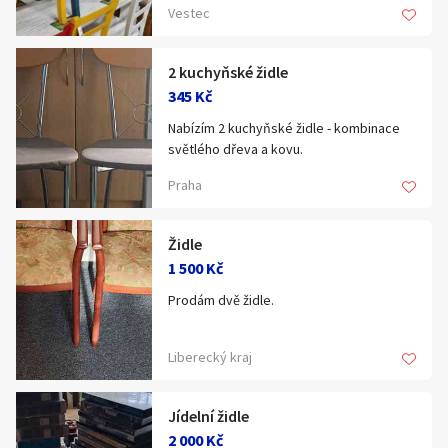
Hledat v textu
Vestec
další 200židlí v I. a II. jakosti, dovoz
Německo nebo Italy
2 kuchyňské židle
345 Kč
Nabízím 2 kuchyňské židle - kombinace
Nabídka/poptávka
světlého dřeva a kovu.
Cena za kus. Osobní odběr nutný
Praha
Židle
1 500 Kč
Prodám dvě židle.
Liberecký kraj
Jídelní židle
2 000 Kč