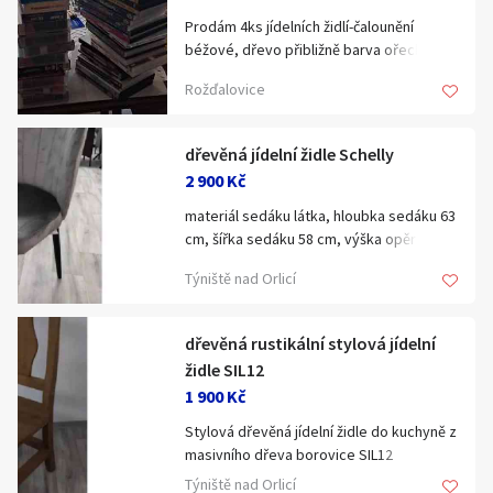
Prodám 4ks jídelních židlí-čalounění
béžové, dřevo přibližně barva ořech.Jsou
jako nové v perfektním stavu.Osobní
Rožďalovice
odběr podmínkou.
4ks 500Kč. okr.Nymburk.Foto zašlu do
mobilu.
dřevěná jídelní židle Schelly
2 900 Kč
materiál sedáku látka, hloubka sedáku 63
cm, šířka sedáku 58 cm, výška opěráku 86
cm, nosnost 90 kg.
Týniště nad Orlicí
dřevěná rustikální stylová jídelní
židle SIL12
1 900 Kč
Stylová dřevěná jídelní židle do kuchyně z
masivního dřeva borovice SIL12
euromeb. Rozměry dřevěné židle
Týniště nad Orlicí