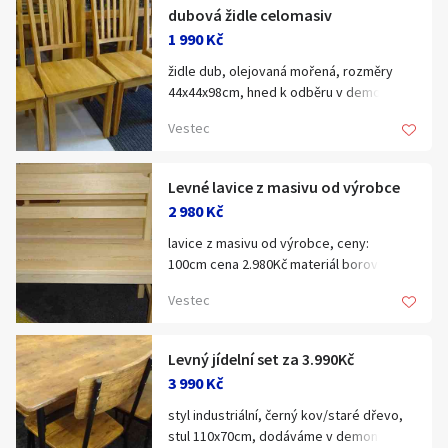
dubová židle celomasiv
1 990 Kč
židle dub, olejovaná mořená, rozměry
44x44x98cm, hned k odběru v demontu
celodřevěná nebo čalouněná, cena kus
Vestec
1.990Kč
Levné lavice z masivu od výrobce
2 980 Kč
lavice z masivu od výrobce, ceny:
100cm cena 2.980Kč materiál borovice
lakovaná
Vestec
120cm cena 3.090Kč materiál borovice
lakovaná
Levný jídelní set za 3.990Kč
3 990 Kč
130cm cena 3.340Kč materiál borovice
lakovaná
styl industriální, černý kov/staré dřevo,
stul 110x70cm, dodáváme v demontu,