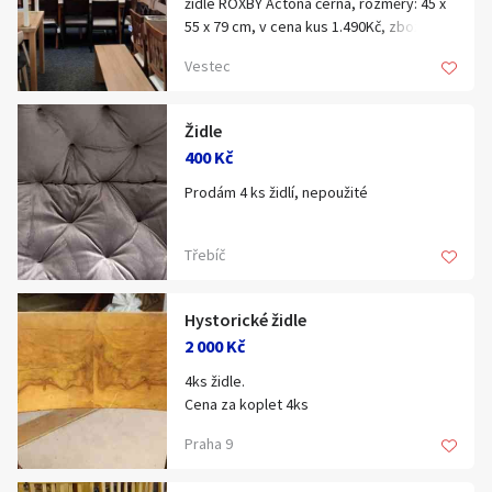
židle ROXBY Actona černá, rozměry: 45 x
55 x 79 cm, v cena kus 1.490Kč, zboží je
ve II. jakosti, dovoz Německo, nosnost
Vestec
do 110kg, SKLADEM více kusů, další
smontujeme připravíme
Židle
400 Kč
Prodám 4 ks židlí, nepoužité
Cena za kus 400,- Kč
Třebíč
Vyzvednutí Třebíč
Hystorické židle
2 000 Kč
4ks židle.
Cena za koplet 4ks
Praha 9