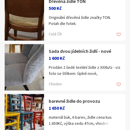
Dřevěná židle TON
Klíčové slovo:
Neuvedeno
Km
500 Kč
Lokalita:
Neuvedeno
Originální dřevěná židle značky TON.
Potah dle fotek.
Celá ČR
Celá ČR
Předání v Praze.
Hlavní město Praha
Kontakt pouze e-mailem.
Ráno
Večer
Sada dvou jídelních židlí - nové
Jihočeský kraj
1 600 Kč
E-mail
Jihomoravský kraj
Prodám 2 šedé textilní židle z XXXlutz - viz
foto se štítkem. Úplně nové,
Zobrazit všechny regiony
nepoužívané.
Chodov
Původní cena za obě židle: 4200,-
Souhlasím s personalizací nabídek, zasíláním
Nyní prodávám za 1900,-, plus dopravu
Stáří inzerátu
marketingových materiálů a upozornění.
po Praze zajistím.
barevné židle do provozu
1 650 Kč
materiál buk, 6 barev, židle cena kus
1.650Kč, výška sedu 47cm, vhodné do
provozu, nosnost do 150kg, skladem