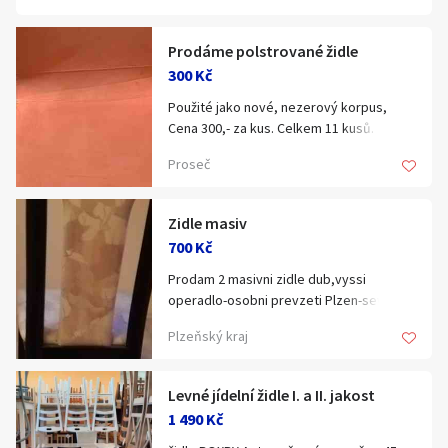
48x47x101 cm.
Prodáme polstrované židle
300 Kč
Použité jako nové, nezerový korpus,
Cena 300,- za kus. Celkem 11 kusů.
Proseč
Zidle masiv
700 Kč
Prodam 2 masivni zidle dub,vyssi
operadlo-osobni prevzeti Plzen-sever
Plzeňský kraj
Levné jídelní židle I. a II. jakost
1 490 Kč