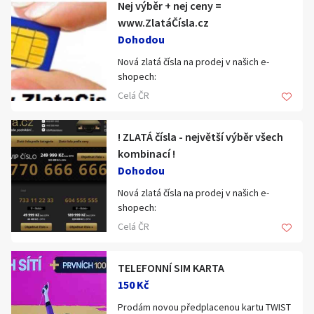
Nej výběr + nej ceny =
Klíčové slovo:
Neuvedeno
Km
www.ZlatáČísla.cz
Lokalita:
Neuvedeno
Dohodou
Nová zlatá čísla na prodej v našich e-
shopech:
Celá ČR
Celá ČR
www.ZlataCisla.cz - největší výběr zlatých
Hlavní město Praha
Ráno
Večer
čísel
Jihočeský kraj
! ZLATÁ čísla - největší výběr všech
E-mail
www.LevnaCisla.cz - zlatá čísla za nejnižší
Jihomoravský kraj
kombinací !
ceny
Dohodou
Zobrazit všechny regiony
Nová zlatá čísla na prodej v našich e-
www.VIPcisla.cz - nejlepší VIP zlatá čísla
shopech:
pro Vaše podnikání
Souhlasím s personalizací nabídek, zasíláním
Stáří inzerátu
Celá ČR
marketingových materiálů a upozornění.
www.ZlataCisla.cz - největší výběr zlatých
čísel
- všechna naše zlatá čísla jsou nová,
TELEFONNÍ SIM KARTA
nepoužitá
www.LevnaCisla.cz - zlatá čísla za nejnižší
- stovky zlatých čísel skladem
150 Kč
ceny
- zlatá čísla O2, Vodafone, T-Mobile na
Prodám novou předplacenou kartu TWIST
klasických předvolbách 60x, 72x, 73x, 77x.