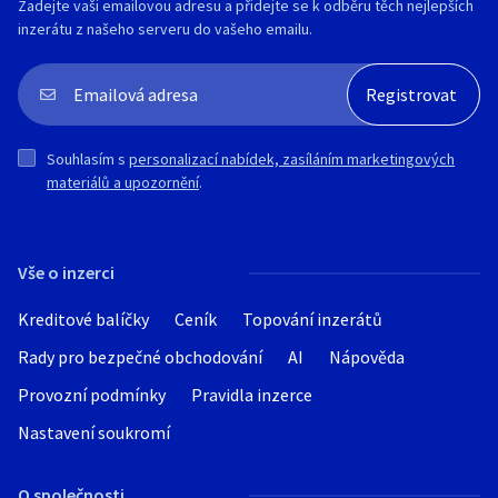
*
Zadejte vaši emailovou adresu a přidejte se k odběru těch nejlepších
Červen 160 EUR
Pokud Vás nabídka zaujala, kontaktujte
inzerátu z našeho serveru do vašeho emailu.
Červenec-září 170 EUR
nás na níže uvedenám telefonu, či e-
mailem
Souhlasím s
personalizací nabídek, zasíláním marketingových
materiálů a upozornění
.
Vše o inzerci
Kreditové balíčky
Ceník
Topování inzerátů
Rady pro bezpečné obchodování
AI
Nápověda
Provozní podmínky
Pravidla inzerce
Nastavení soukromí
O společnosti