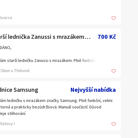
Dvorce
Starší lednička Zanussi s mrazákem, plně funkční.
700 Kč
DÁNO,
ám starší ledničku Zanussi s mrazákem. Plně funkční. Velmi
á :- ) Rozměry: výška 86cm, hlubka 60cm, šířka 55cm, vše
Chlum u Třeboně
foto. Na jedné straně orezlá – viz. Foto. Cena: 700,-. Osobní
r po dohodě kousek od Chlumu u Třeboně. Převzetí nutno
uvit dopředu. Platné do smazání.
dnice Samsung
Nejvyšší nabídka
: 722 133 118.
ám ledničku s mrazákem značky Samsung. Plně funkční, velmi
torná a prakticky bezúdržbová. Manuál součástí. Důvod
ípadě zájmu volejte.
eje stěhování.
Klatovy I