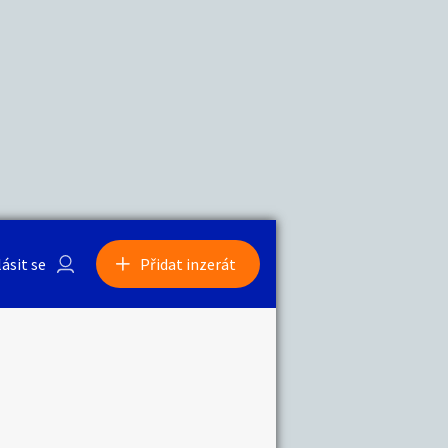
a
Zvířata
lásit se
Přidat inzerát
obby
Sběratelství
ní
Ostatní