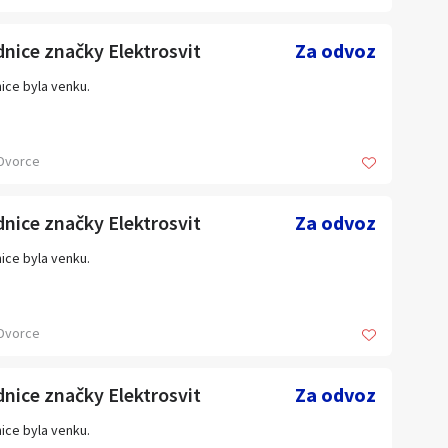
lá instalace.
nice značky Elektrosvit
Za odvoz
stní průmyslová konstrukce.
ice byla venku.
ba na míru podle vašich požadavků.
Dvorce
ní po celé České republice.
dejte si nezávaznou cenovou nabídku ještě dnes a investujte
nice značky Elektrosvit
Za odvoz
rofesionálního řešení chlazeného skladování.
ice byla venku.
Dvorce
nice značky Elektrosvit
Za odvoz
ice byla venku.