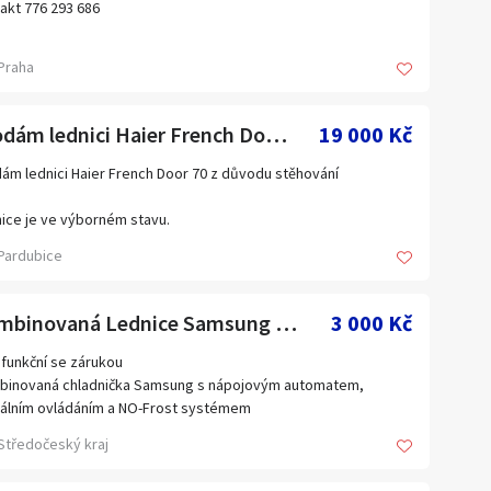
akt 776 293 686
Plzeňský kraj
a
Ústecký kraj
Praha
Zahraničí
Prodám lednici Haier French Door 70
19 000 Kč
ám lednici Haier French Door 70 z důvodu stěhování
ice je ve výborném stavu.
Pardubice
l: Haier French Door (s dávkovačem vody)
ní vlastnosti:
Kombinovaná Lednice Samsung No frost A++
3 000 Kč
ém Total No Frost (bez námrazy)
 funkční se zárukou
t LED osvětlení
binovaná chladnička Samsung s nápojovým automatem,
ovač chlazené vody ve dveřích
tálním ovládáním a NO-Frost systémem
prostorné zásuvky mrazicího prostoru ve spodní části
Středočeský kraj
rní design v provedení z nerezové oceli
měry
a 200 cm