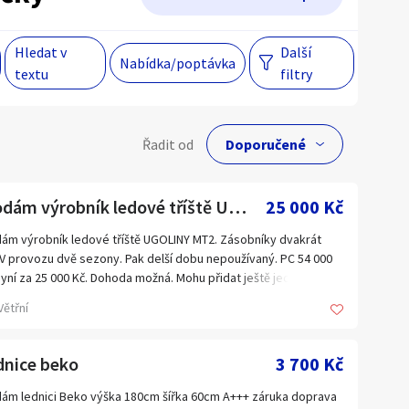
Hledat v
Další
Hlavní město Praha
Večer
Nabídka/poptávka
textu
filtry
Jihomoravský kraj
egiony
lní cena
Řadit od
Kč
 s personalizací nabídek, zasíláním
Prodám výrobník ledové tříště UGOLINY MT2
25 000 Kč
gových materiálů a upozornění.
ám výrobník ledové tříště UGOLINY MT2. Zásobníky dvakrát
 V provozu dvě sezony. Pak delší dobu nepoužívaný. PC 54 000
Hlavní město Praha
Nyní za 25 000 Kč. Dohoda možná. Mohu přidat ještě jeden
bník tříště IGLOO za symbolickou cenu 500 Kč. Český Krumlov.
Jihomoravský kraj
Větřní
akt: 777 877 861
Kraj Vysočina
tní odvoz.
dnice beko
Liberecký kraj
3 700 Kč
Olomoucký kraj
ám lednici Beko výška 180cm šířka 60cm A+++ záruka doprava