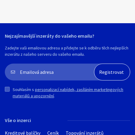
Tel: 734 593 766 – volejte a domluvte si
domluvíme na termínu i ceně.
termín.
Rád vám pomohu například s:
montáží nábytku
pověšením lustru, polic nebo televize
Nejzajímavější inzeráty do vašeho emailu?
opravami vodoinstalací
Zadejte vaši emailovou adresu a přidejte se k odběru těch nejlepších
inzerátu z našeho serveru do vašeho emailu.
drobnými elektroinstalacemi
výměnou baterií, sifonů a ventilů
mytím oken
Souhlasím s
personalizací nabídek, zasíláním marketingových
materiálů a upozornění
.
čištěním čalounění
a dalšími pracemi v domácnosti
Vše o inzerci
Každou zakázku řeším rychle, pečlivě a s
důrazem na detail, aby byl výsledek vždy
Kreditové balíčky
Ceník
Topování inzerátů