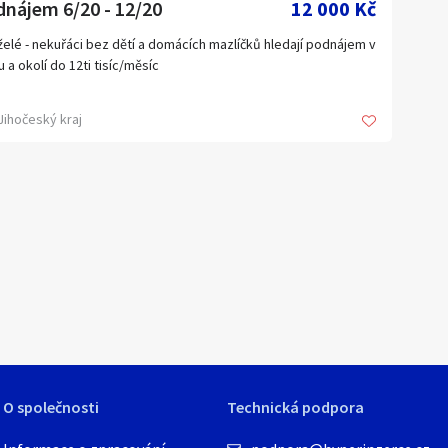
nájem 6/20 - 12/20
12 000 Kč
odový poměr: (21
cí páka:
elé - nekuřáci bez dětí a domácích mazlíčků hledají podnájem v
d, Neutrál, Vzad
u a okolí do 12ti tisíc/měsíc
a hřídele: 30″
eň náklonu: 67°
Jihočeský kraj
eň oříznutí:
až +16°
R.B. Hodnocení: 3 hvězdičky
á hmotnost: 571 liber
ážní středy: 28,6″
 řízení (maximální):
od středu v obou směrech
ce: Counter (vlevo)
O společnosti
Technická podpora