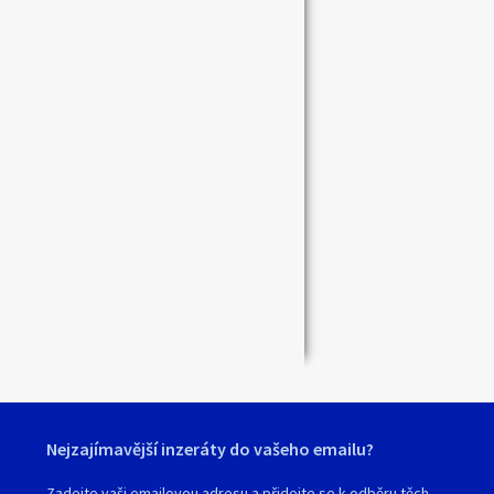
Nejzajímavější inzeráty do vašeho emailu?
Zadejte vaši emailovou adresu a přidejte se k odběru těch