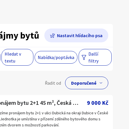
Hlavní město Praha
Večer
Jihomoravský kraj
ájmy bytů
Nastavit hlídacího psa
egiony
Hledat v
Další
Nabídka/poptávka
 s personalizací nabídek, zasíláním
textu
filtry
gových materiálů a upozornění.
lní cena
Řadit od
Kč
Pronájem bytu 2+1 45 m², Česká Lípa
9 000 Kč
zíme pronájem bytu 2+1 v ulici Dubická na okraji Dubice v České
. Jednotka je umístěna v přízemí zděného bytového domu s
Hlavní město Praha
tním dvorem s možností parkování.