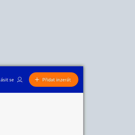
a
Zvířata
lásit se
Přidat inzerát
obby
Sběratelství
ní
Ostatní