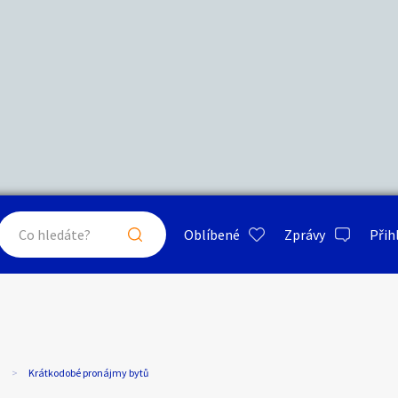
Další filtry
Stáří inzerátu
Hledat v textu
Nabídka/poptávka
psa
ty a bydlení
Seznamka
Erotik
Maximální cena
Kč
až
Oblíbené
Zprávy
Přih
je a nářadí
PC a elektro
Sport a h
Krátkodobé pronájmy bytů
Typ inzerátu:
Neuvedeno
ráty v okolí
Neuvedeno
Klíčové slovo:
Neuvedeno
Neuvedeno
 a doplňky
Kultura
Cestová
Krátkodobé pronájmy bytů