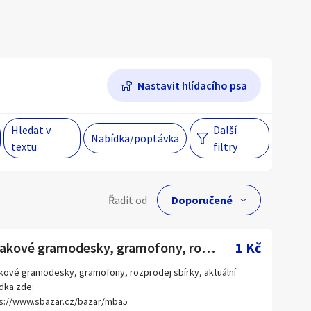
Hlavní město Praha
Večer
Jihomoravský kraj
Nastavit hlídacího psa
egiony
Hledat v
Další
Nabídka/poptávka
 s personalizací nabídek, zasíláním
textu
filtry
gových materiálů a upozornění.
lní cena
Řadit od
Kč
Šelakové gramodesky, gramofony, rozprodej sbírky
1 Kč
kové gramodesky, gramofony, rozprodej sbírky, aktuální
dka zde:
Hlavní město Praha
s://www.sbazar.cz/bazar/mba5