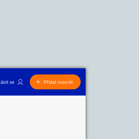
a
Zvířata
lásit se
Přidat inzerát
obby
Sběratelství
ní
Ostatní