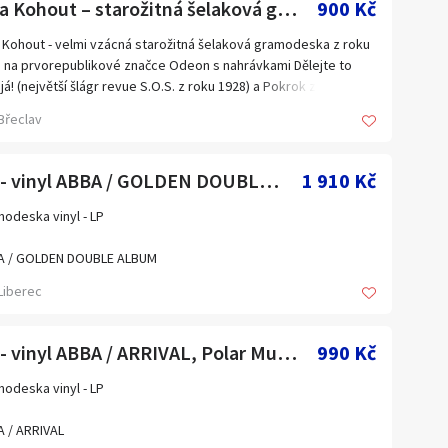
Jára Kohout – starožitná šelaková gramodeska z roku 1928
900 Kč
 Kohout - velmi vzácná starožitná šelaková gramodeska z roku
 na prvorepublikové značce Odeon s nahrávkami Dělejte to
 já! (největší šlágr revue S.O.S. z roku 1928) a Pokrok z téhož
.
Břeclav
 Kohout byl český filmový herec a zpěvák, za svůj život hrát v
eských filmech, např. Kristián, Falešná kočička, Barbora řádí a
o dalších.
LP - vinyl ABBA / GOLDEN DOUBLE ALBUM, Polar Music (1976)
1 910 Kč
odeska je ve vynikajícím stavu a je určena k přehrávání na
ožitných gramofonech na kliku nebo pozdějších elektrických
odeska vinyl - LP
ofonech, vybavených rychlostí 78 ot./min.
a, Balíkovna, Zásilkovna.
A / GOLDEN DOUBLE ALBUM
letní seznam starých šelakových gramodesek 78 ot./min. na
o)
Liberec
ej zašlu za vyžádání e-mailem.
vědi prosím na e-mail: cimelice1974@seznam.cz
 1976
LP - vinyl ABBA / ARRIVAL, Polar Music AB (1976)
990 Kč
r Music Productions licencovaná společností Productions
oo
odeska vinyl - LP
NCE
 / ARRIVAL