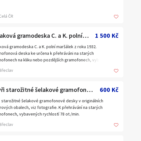
o starý krasavec v top stavu a s nepoškozeným logem His
er’s Voice dodnes hraje perfektně.
Celá ČR
o hrajícího gramofonu pošlu e-mailem na vyžádání.
Šelaková gramodeska C. a K. polní maršálek z roku 1932
1 500 Kč
ková gramodeska C. a K. polní maršálek z roku 1932.
ofonová deska ke určena k přehráváni na starých
ofonech na kliku nebo pozdějších gramofonech, vybavených
lostí 78 ot./min.
Břeclav
vědi prosím na e-mail: cimelice1974@seznam.cz
Čtyři starožitné šelakové gramofonové desky
600 Kč
i starožitné šelakové gramofonové desky v originálních
rových obalech, viz fotografie. K přehrávání na starých
ofonech, vybavených rychlostí 78 ot./min.
á pošta, Zásilkovna, Balíkovna.
Břeclav
věď prosím na e-mail: cimelice1974@seznam.cz