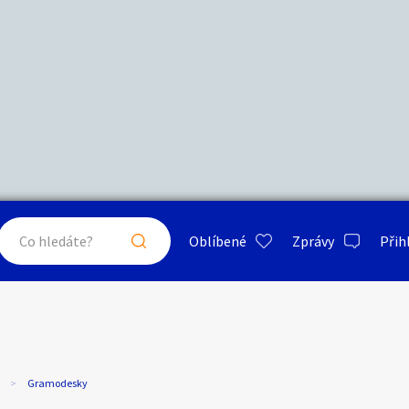
Další filtry
Stáří inzerátu
Hledat v textu
Nabídka/poptávka
psa
ty a bydlení
Seznamka
Erotik
Maximální cena
Kč
až
Oblíbené
Zprávy
Přih
je a nářadí
PC a elektro
Sport a h
Gramodesky
Typ inzerátu:
Neuvedeno
ráty v okolí
Neuvedeno
Klíčové slovo:
Neuvedeno
Neuvedeno
 a doplňky
Kultura
Cestová
Gramodesky