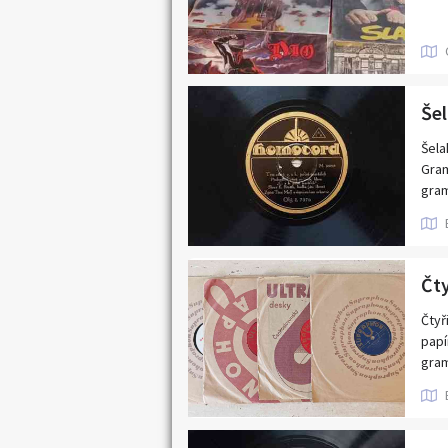
Tent
Mast
Vide
Šela
Gram
gram
rych
Odpo
Čtyř
papí
gram
Česk
Odpo