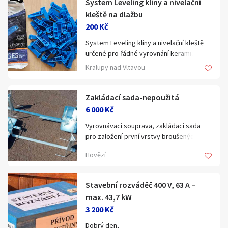
System Leveling klíny a nivelační
Klíčové slovo:
Neuvedeno
Km
kleště na dlažbu
200 Kč
Lokalita:
Neuvedeno
System Leveling klíny a nivelační kleště
určené pro řádné vyrovnání keramické
Celá ČR
dlažby, viz foto, Kralupy.
Kralupy nad Vltavou
Hlavní město Praha
Ráno
Večer
Jihočeský kraj
Zakládací sada-nepoužitá
E-mail
6 000 Kč
Jihomoravský kraj
Vyrovnávací souprava, zakládací sada
Zobrazit všechny regiony
pro založení první vrstvy broušených
cihel pro přesné zdění. Pro snadnou práci
Hovězí
je lepší mít až 3 kusy. Profi. Pozinkovaný
Souhlasím s personalizací nabídek, zasíláním
Stáří inzerátu
povrch. Cena je za 1 sadu - (2 kusy).
marketingových materiálů a upozornění.
Stavební rozváděč 400 V, 63 A –
max. 43,7 kW
3 200 Kč
Dobrý den,