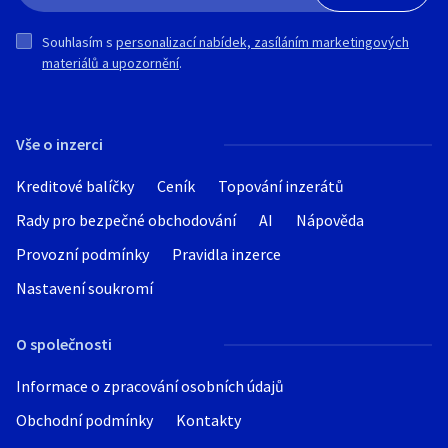
Rozváděč je plně funkční.
Souhlasím s
personalizací nabídek, zasíláním marketingových
materiálů a upozornění
.
Prosím, neposílejte SMS. Preferuji
telefonický kontakt. Pokud hovor
nezvednu, zkuste volat později během
dne. Možný je také kontakt přes
Vše o inzerci
WhatsApp na čísle uvedeném v inzerátu.
Kreditové balíčky
Ceník
Topování inzerátů
Osobní převzetí po domluvě v Říčanech u
Rady pro bezpečné obchodování
Brna.
AI
Nápověda
Provozní podmínky
Pravidla inzerce
Nastavení soukromí
O společnosti
Informace o zpracování osobních údajů
Obchodní podmínky
Kontakty