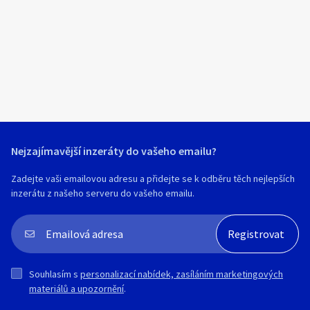
Klíčové slovo:
Neuvedeno
Km
Lokalita:
Neuvedeno
Celá ČR
Hlavní město Praha
Ráno
Večer
Jihočeský kraj
E-mail
Jihomoravský kraj
Nejzajímavější inzeráty do vašeho emailu?
Zobrazit všechny regiony
Zadejte vaši emailovou adresu a přidejte se k odběru těch nejlepších
inzerátu z našeho serveru do vašeho emailu.
Souhlasím s personalizací nabídek, zasíláním
Stáří inzerátu
marketingových materiálů a upozornění.
Souhlasím s
personalizací nabídek, zasíláním marketingových
materiálů a upozornění
.