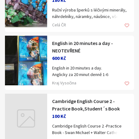
180 Kč
Ruční výroba šperků s léčivými minerály,
náhrdelníky, náramky, náušnice, vše za
krásně dostupné ceny, zavítejte do
Celá ČR
našeho e-shopu, určitě si vyberete. Naše
potěšení je Vaše spokojenost.
English in 20 minutes a day -
NEOTEVŘENÉ
600 Kč
English in 20 minutes a day.
Anglicky za 20 minut denně 1-6
S tímto programem se anglicky naučíte
Kraj Vysočina
za chodu. Je sestaven tak, abyste
angličtinu zvládli sami bez pomoci učitele.
Sada obsahuje:
Cambridge English Course 2 -
šest CD s více než sedmihodinovou
Practice Book,Student´s Book
nahrávkou, pořadač s 288 stránkovým
100 Kč
pracovním sešitem od prvního po šestý
Cambridge English Course 2 -Practice
stupeň, 40tistránkovou brožuru, přepis
Book - Swan Michael + Walter Catherine a
nahrávek s texty všech nahrávek na CD,