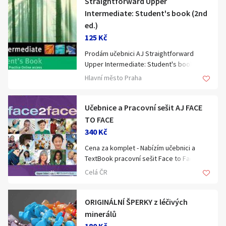
Straightforward Upper
Intermediate: Student's book (2nd
ed.)
125 Kč
Prodám učebnici AJ Straightforward
Upper Intermediate: Student's book (2nd
edition).
Hlavní město Praha
Autoři: Philip Kerr a Ceri Jones;
Nakladatelství: Macmilian; ISBN: 978-0-
230-42334-3.
Učebnice a Pracovní sešit AJ FACE
TO FACE
Používaná sotva měsíc.
340 Kč
Cena za komplet - Nabízím učebnici a
Osobní předání v Praze.
TextBook pracovní sešit Face to Face
Upper-Intermediate ve stále dobrém
Celá ČR
stavu včetně CD. Je to tato učebnice:
http://www.sevt.cz/produkt/face2face-
upper-intermediate-students-book-cd-
ORIGINÁLNÍ ŠPERKY z léčivých
rom-12039105/
minerálů