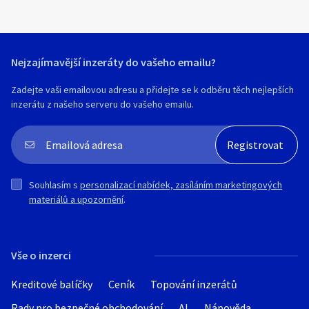
zkouška C1. Volné dopolední, odpolední a
večerní termíny. Cena od 400 Kč/60 min.
Nejzajímavější inzeráty do vašeho emailu?
Zadejte vaši emailovou adresu a přidejte se k odběru těch nejlepších
inzerátu z našeho serveru do vašeho emailu.
Souhlasím s
personalizací nabídek, zasíláním marketingových
materiálů a upozornění
.
Vše o inzerci
Kreditové balíčky
Ceník
Topování inzerátů
Rady pro bezpečné obchodování
AI
Nápověda