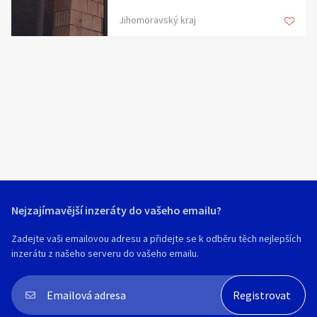
Hledat v textu
Napájení 3x400V, průměr trubek 75 mm,
Jihomoravský kraj
přepravní délka 6,7 m.
Cena k vyjednání 5000 Kč, místo odběru
Kyjov.
Nabídka/poptávka
Nejzajímavější inzeráty do vašeho emailu?
Zadejte vaši emailovou adresu a přidejte se k odběru těch nejlepších
inzerátu z našeho serveru do vašeho emailu.