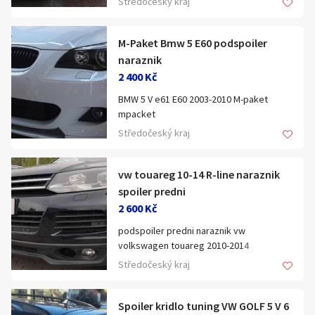
Středočeský kraj
postou 250 kc.i Praha laminat cerny
materialu JEDNoduchá instalace !!
zaklad
polyesterového sklolaminátu a určen pro
M-Paket Bmw 5 E60 podspoiler
povrchovou úpravu lakováním NEBO se
sprejem. Výrobek je dodáván v základní
naraznik
černé barvě nove nepouzite Můžu poslat
2 400 Kč
víc fotek
BMW 5 V e61 E60 2003-2010 M-paket
mpacket
Středočeský kraj
vw touareg 10-14 R-line naraznik
spoiler predni
Spoiler podspoiler na predni naraznik
2 600 Kč
tuning pod spoiler kryt spodniho dolniho
podspoiler predni naraznik vw
do predniho narazniku hatcback sedan
volkswagen touareg 2010-2014
dlouha kratka verze lizatko plast kryt
predfacelift r-line rline r line look pasuje
bodykit spojlery podnarazniky lista na
Středočeský kraj
spoiler pouze na normal naraznik
predek body kit spodek
naraznik (na rline naraznik nepasuje)
Spoiler kridlo tuning VW GOLF 5 V 6