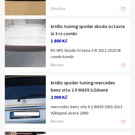
Hledat v textu
Kč.
Stochov
kridlo tuning spoiler skoda octavia
iii 3 rs combi
1 800 Kč
Nabídka/poptávka
RS VRS Skoda Octavia 3 III 2012-2020 5E
combi kombi
Rs 1800
Beroun
Druhy vzhled 2000
kridlo zadni horni lista spoiler na pate
dvere kufr bodykit tuning spojler stresni
kridlo spoiler tuning mercedes
na strechu ¨
benz vito 2 II W639 1i2dvere
2 000 Kč
mercedes benz vito II 2 W639 2003-2013
Výklopné dvere 2000
posilam i postou 250kc. muzu i
Dvojite dvere 2200kc kridlove dvere
Berounsko na laminatu není zadna barva
Beroun
spoiler tuning kridlo mercedes benz mb
JE CERNY
mercedes benz kridlo zadni horni lista