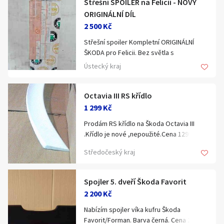
Střešní SPOILER na Felicii - NOVÝ
Klíčové slovo:
Neuvedeno
Km
ORIGINÁLNÍ DÍL
2 500 Kč
Lokalita:
Neuvedeno
Střešní spoiler Kompletní ORIGINÁLNÍ
ŠKODA pro Felicii. Bez světla s
Celá ČR
ostřikovačem.
Ústecký kraj
Hlavní město Praha
Ráno
Večer
Jihočeský kraj
Octavia III RS křídlo
E-mail
1 299 Kč
Jihomoravský kraj
Prodám RS křídlo na Škoda Octavia III
Zobrazit všechny regiony
.Křídlo je nové ,nepoužité.Cena 1299 kč +
případné poštovné.tel.776358544...
Středočeský kraj
Souhlasím s personalizací nabídek, zasíláním
Stáří inzerátu
marketingových materiálů a upozornění.
Spojler 5. dveří Škoda Favorit
2 200 Kč
Nabízím spojler víka kufru Škoda
Favorit/Forman. Barva černá. Cena 2200,-