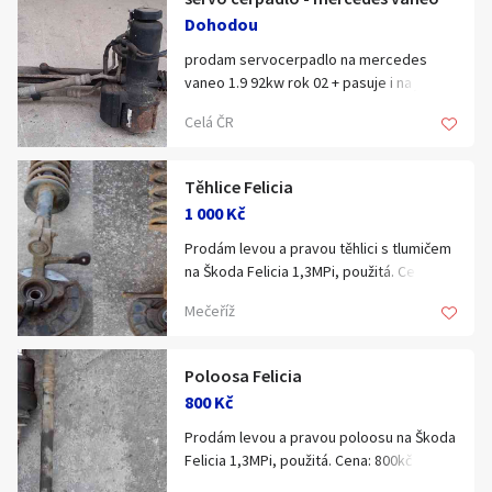
Dohodou
prodam servocerpadlo na mercedes
vaneo 1.9 92kw rok 02 + pasuje i na jine
motorizace. servo funkcni, z plne
Celá ČR
pojizdneho auta, davam zaruku na
funkcnost.....+ spoustu dalsich dilu vcetne
napr motoru, interieru, podvozku,
Těhlice Felicia
karoserie, alu kola atd.....po dohode
1 000 Kč
posilam i dobirkou, nebo osobni odber
brno a okoli
Prodám levou a pravou těhlici s tlumičem
na Škoda Felicia 1,3MPi, použitá. Cena:
1000kč za kus. Osobní odběr.
Mečeříž
Poloosa Felicia
800 Kč
Prodám levou a pravou poloosu na Škoda
Felicia 1,3MPi, použitá. Cena: 800kč za
kus. Osobní odběr.