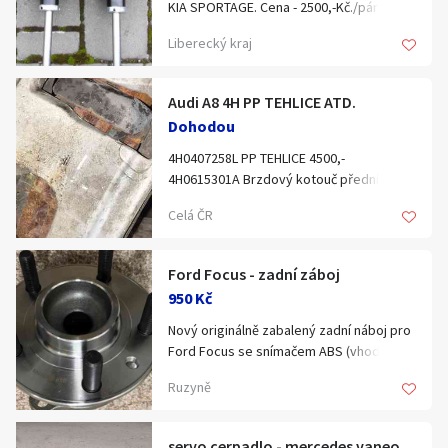
Hledat v textu
KIA SPORTAGE. Cena - 2500,-Kč./pár.
Liberecký kraj
Audi A8 4H PP TEHLICE ATD.
Dohodou
Nabídka/poptávka
4H0407258L PP TEHLICE 4500,-
4H0615301A Brzdový kotouč přední Audi
1500,-
Celá ČR
4H0615106BB třmen brzd.předek
AudiA84H 2000,-
8R0501204DX Hnací hřídel poloosa 1000,-
Ford Focus - zadní záboj
950 Kč
Nový originálně zabalený zadní náboj pro
Ford Focus se snímačem ABS (vhodný
zejména pro 1,5 TDCi, 2014/09 - 2020/02).
Ruzyně
Včetně montážních šroubů s hlavou thorx.
Koupený září 2024, fakturu přiložím.
Praha-Ruzyně, případně Zásilkovna.
servo cerpadlo - mercedes vaneo