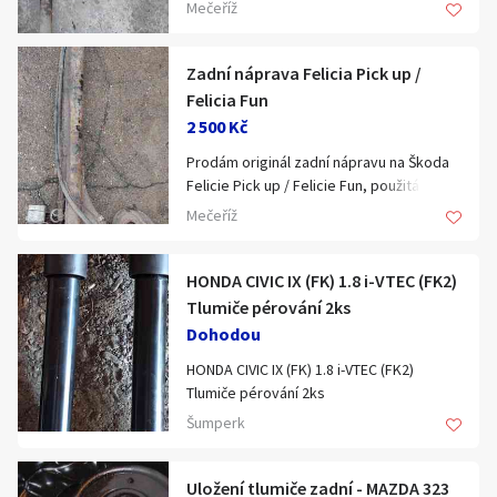
Mečeříž
Zadní náprava Felicia Pick up /
Felicia Fun
2 500 Kč
Prodám originál zadní nápravu na Škoda
Felicie Pick up / Felicie Fun, použitá.
Cena: 2500kč. Osobní odběr.
Mečeříž
HONDA CIVIC IX (FK) 1.8 i-VTEC (FK2)
Tlumiče pérování 2ks
Dohodou
HONDA CIVIC IX (FK) 1.8 i-VTEC (FK2)
Tlumiče pérování 2ks
ASHIKA MA-40034
Šumperk
montovaná strana:Zadní náprava
Sortiment tlumičů pérování:dobíjený
plynem
Uložení tlumiče zadní - MAZDA 323