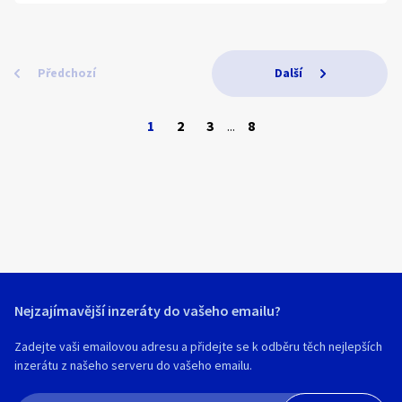
Doprava ZÁSILKOVNA (výdejní místa):
platba předem na účet +90,- nebo na
dobírku +118,-
Předchozí
Další
1
2
3
...
8
Nejzajímavější inzeráty do vašeho emailu?
Zadejte vaši emailovou adresu a přidejte se k odběru těch nejlepších
inzerátu z našeho serveru do vašeho emailu.