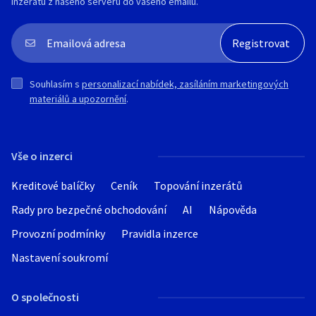
inzerátu z našeho serveru do vašeho emailu.
Souhlasím s
personalizací nabídek, zasíláním marketingových
materiálů a upozornění
.
Vše o inzerci
Kreditové balíčky
Ceník
Topování inzerátů
Rady pro bezpečné obchodování
AI
Nápověda
Provozní podmínky
Pravidla inzerce
Nastavení soukromí
O společnosti