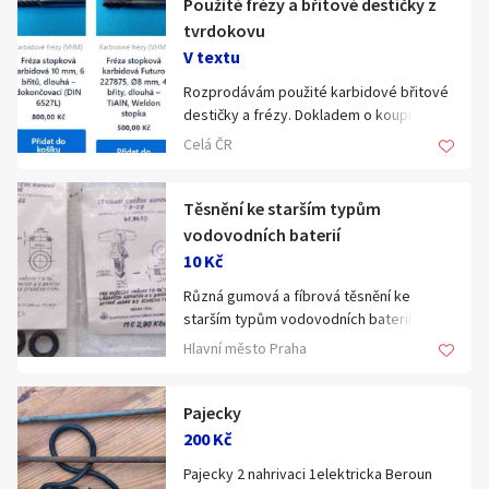
Použité frézy a břitové destičky z
Klíčové slovo:
Neuvedeno
Km
tvrdokovu
V textu
Lokalita:
Neuvedeno
Rozprodávám použité karbidové břitové
destičky a frézy. Dokladem o koupi je
Celá ČR
kupní smlouva. Nabídka není zatím
Celá ČR
kompletní, postupně doplňuji. Ceny jsou
Hlavní město Praha
orientační. https://levne-frezy.cz
Ráno
Večer
Jihočeský kraj
Těsnění ke starším typům
E-mail
vodovodních baterií
Jihomoravský kraj
10 Kč
Zobrazit všechny regiony
Různá gumová a fíbrová těsnění ke
starším typům vodovodních baterií - viz
Souhlasím s personalizací nabídek, zasíláním
foto. Balení 10-30 Kč, jednotlivé kusy
Hlavní město Praha
Stáří inzerátu
marketingových materiálů a upozornění.
dohodou. Předání Praha a okolí nebo
zaslání přes Zásilkovnu.
Pajecky
200 Kč
Pajecky 2 nahrivaci 1elektricka Beroun