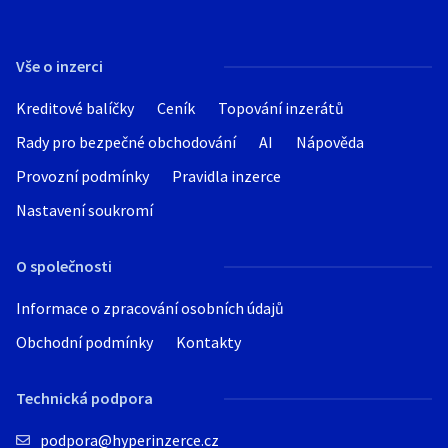
reliéfem - tím zdařilejší a reálnější imitace
kamene.
Vše o inzerci
Kreditové balíčky
Ceník
Topování inzerátů
Rady pro bezpečné obchodování
AI
Nápověda
Provozní podmínky
Pravidla inzerce
Nastavení soukromí
O společnosti
Informace o zpracování osobních údajů
Obchodní podmínky
Kontakty
Technická podpora
podpora@hyperinzerce.cz