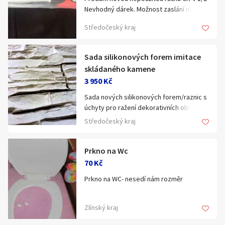
Nevhodný dárek. Možnost zaslání nebo
dovozu. Původní cena 520Kč
Středočeský kraj
Sada silikonových forem imitace
skládaného kamene
3 950 Kč
Sada nových silikonových forem/raznic s
úchyty pro ražení dekorativních obkladů
imitace skládaného kamene. V případě
Středočeský kraj
použití rámečků ze dřeva, OSB desky,
extrudovaný polystyren atd. je možné
odlévat obklady.
Prkno na Wc
Pružná forma pro výrobu imitace
70 Kč
skládaného kamene pro vnitřní a
Prkno na WC- nesedí nám rozměr
venkovní použití.
Počet segmentú : 6 ks
Zlínský kraj
Rozměry segmentů: 2 ks 500x100, 4 ks