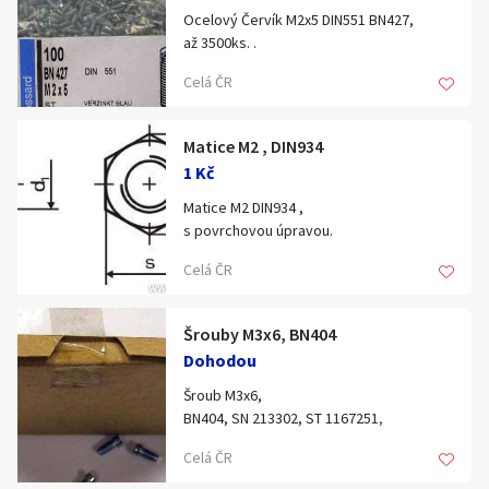
Ocelový Červík M2x5 DIN551 BN427,
Blansko.
až 3500ks. .
(i po menším množství pro kutily) ..
Celá ČR
Blansko.
Matice M2 , DIN934
1 Kč
Matice M2 DIN934 ,
s povrchovou úpravou.
až 1kg!
Celá ČR
možné i po menších množstvích pro
kutily.
Nabídněte cenu. .
Šrouby M3x6, BN404
Matičky závit M2 .....
Dohodou
Šroub M3x6,
Blansko.
BN404, SN 213302, ST 1167251,
závit M3 délka 6mm, hlava malá,
Celá ČR
s povrchovou úpravou.
až 34kg.