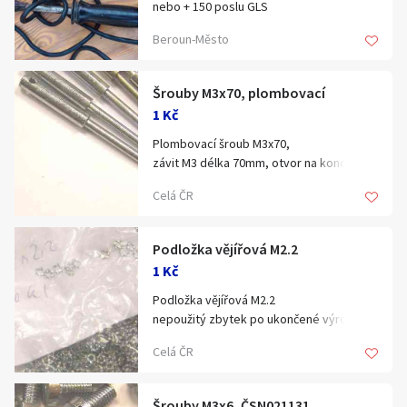
Hledat v textu
nebo + 150 poslu GLS
Beroun-Město
Šrouby M3x70, plombovací
1 Kč
Nabídka/poptávka
Plombovací šroub M3x70,
závit M3 délka 70mm, otvor na konci,
s povrchovou úpravou.
Celá ČR
až 11.4kg.
nabídněte cenu,.. .
šroubek
Podložka vějířová M2.2
i po menších množstvích.
1 Kč
..
Blansko.
Podložka vějířová M2.2
nepoužitý zbytek po ukončené výrobě,
až 560ks.
Celá ČR
(i po menších množstvích)
cenu nabídněte..
Šrouby M3x6, ČSN021131