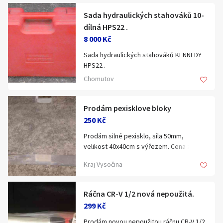
nabídněte cenu,
Sada hydraulických stahováků 10-
šroubek
dílná HPS22 .
(i menší množství pro kutily)...
8 000 Kč
Sada hydraulických stahováků KENNEDY
HPS22 .
V kufru , nepoužívané .
Chomutov
Nové díly do hydraulické jednotky .
Prodám pexisklove bloky
250 Kč
Prodám silné pexisklo, síla 50mm,
velikost 40x40cm s výřezem. Cena za
kus, možno více kusů i větší formát
Kraj Vysočina
Ráčna CR-V 1/2 nová nepoužitá.
299 Kč
Prodám novou nepoužitou ráčnu CR-V 1/2