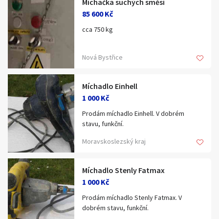
Míchačka suchých směsí
Klíčové slovo:
Neuvedeno
Km
85 600 Kč
Lokalita:
Neuvedeno
cca 750 kg
Nová Bystřice
Celá ČR
Hlavní město Praha
Ráno
Večer
Míchadlo Einhell
Jihočeský kraj
1 000 Kč
E-mail
Jihomoravský kraj
Prodám míchadlo Einhell. V dobrém
stavu, funkční.
Zobrazit všechny regiony
Moravskoslezský kraj
Souhlasím s personalizací nabídek, zasíláním
Stáří inzerátu
marketingových materiálů a upozornění.
Míchadlo Stenly Fatmax
1 000 Kč
Prodám míchadlo Stenly Fatmax. V
dobrém stavu, funkční.