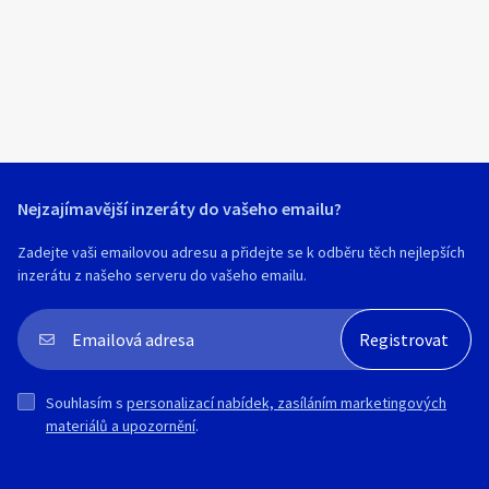
šestihran-matice 14 mm, klíč č.14)
M12..L=98 mm.. PČ 17/3 mm 172,-Kč/ks
M10..L=98 mm.. PČ 15/2 mm 161,-Kč/ks
M8...L=89 mm.. PČ 12/1 mm 143,-Kč/ks
Nejzajímavější inzeráty do vašeho emailu?
M6...L=82 mm.. PČ 8/1 mm 125,-Kč/ks
Zadejte vaši emailovou adresu a přidejte se k odběru těch nejlepších
inzerátu z našeho serveru do vašeho emailu.
Souhlasím s
personalizací nabídek, zasíláním marketingových
materiálů a upozornění
.