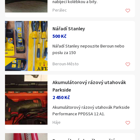
nabíjecí kolébkou a bity.
Hledat v textu
Perálec
Šroubovák delší dobu používán. Teď však
už jen leží v šuplíku. Dostal jsem jiný.
Nicméně stále ještě dobře využitelný.
Nářadí Stanley
Snad ještě někomu poslouží. Vzhledem ke
500 Kč
stáří bez záruky.
Nabídka/poptávka
Nářadí Stanley nepouzite Beroun nebo
Osobní předání Perálec nebo možno
poslu za 150
zaslat poštou, balíkovnou či zásilkovnou.
Beroun-Město
Akumulátorový rázový utahovák
Parkside
2 450 Kč
Akumulátorový rázový utahovák Parkside
Performance PPDSSA 12 A1.
Nový v kufříku. Plně funkční.
Háje
Prosím pište SMS v zápětí se ozvu děkuji.