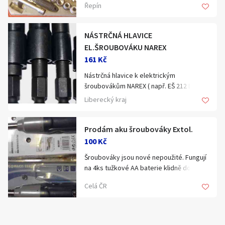
Řepín
NÁSTRČNÁ HLAVICE
EL.ŠROUBOVÁKU NAREX
161 Kč
Nástrčná hlavice k elektrickým
šroubovákům NAREX ( např. EŠ 212 D ...)
Liberecký kraj
. Výroba: Narex, Česká republika
Prodám aku šroubováky Extol.
100 Kč
. Stav: NOVÉ
Šroubováky jsou nové nepoužité. Fungují
na 4ks tužkové AA baterie klidně dobíjecí.
cena 100kč + 65kč zásilkovna.
. pracovní část nástroje (PČ): délka 15 mm
Celá ČR
/tloušťka 2 mm
. 4 provedení: M12, M10, M8, M6 (koncový