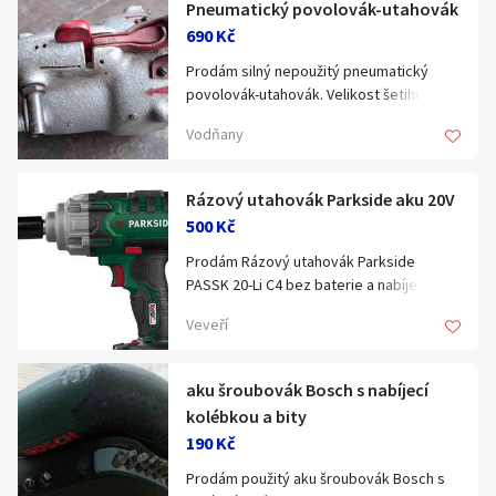
Pneumatický povolovák-utahovák
Klíčové slovo:
Neuvedeno
Km
690 Kč
Lokalita:
Neuvedeno
Prodám silný nepoužitý pneumatický
povolovák-utahovák. Velikost šetihranu
30mm.
Celá ČR
Vodňany
Hlavní město Praha
Ráno
Večer
Rázový utahovák Parkside aku 20V
Jihočeský kraj
500 Kč
E-mail
Jihomoravský kraj
Prodám Rázový utahovák Parkside
Zobrazit všechny regiony
PASSK 20-Li C4 bez baterie a nabíječky.
Použiý na jedno přezutí, 100% stav.
Veveří
Sada ubsahuje utahovák, nádstavce
Souhlasím s personalizací nabídek, zasíláním
Stáří inzerátu
17,19,21" a kufr.
marketingových materiálů a upozornění.
Nejlépe osobní odběr Brno, Tišnov
aku šroubovák Bosch s nabíjecí
kolébkou a bity
190 Kč
Prodám použitý aku šroubovák Bosch s