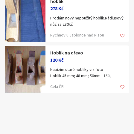
hoblík
Klíčové slovo:
Neuvedeno
Km
278 Kč
Lokalita:
Neuvedeno
Prodám nový nepoužitý hoblík.Rádiusový
nůž za 280kč.
Rychnov u Jablonce nad Nisou
Celá ČR
Hlavní město Praha
Ráno
Večer
Hoblík na dřevo
Jihočeský kraj
120 Kč
E-mail
Jihomoravský kraj
Nabízím staré hoblíky viz foto
Hoblík 45 mm; 48 mm; 50mm - 150,- Kč/ ks
Zobrazit všechny regiony
Hoblík úzký 27 mm -120,- Kč
Celá ČR
Souhlasím s personalizací nabídek, zasíláním
Cena za všechny 350,- + poštovné
Stáří inzerátu
marketingových materiálů a upozornění.