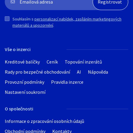
PŘEVODNÍK:
S2,S20=P20 ... ocel, jemné a dokončovací
Souhlasím s
personalizací nabídek, zasíláním marketingových
obrábění
materiálů a upozornění
.
S3,S30=P30 ... ocel, středně těžké
záběrové podmínky, všeobecné
obrábění
S4,S40=P40 ... ocel, nejtěžší záběrové
Vše o inzerci
podmínky, přerušovaný řez
H1,H10=K01 ... litina, jemné a dokončovací
Kreditové balíčky
Ceník
Topování inzerátů
obrábění
Rady pro bezpečné obchodování
AI
Nápověda
Provozní podmínky
Pravidla inzerce
Nastavení soukromí
O společnosti
Informace o zpracování osobních údajů
Obchodní podmínky
Kontakty