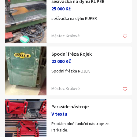
sešívačka na dýhu KUPER
Klíčové slovo:
Neuvedeno
Km
25 000 Kč
Lokalita:
Neuvedeno
sešívačka na dýhu KUPER
Městec Králové
Celá ČR
Hlavní město Praha
Ráno
Večer
Spodní fréza Rojek
Jihočeský kraj
22 000 Kč
E-mail
Jihomoravský kraj
Spodní frézka ROJEK
Zobrazit všechny regiony
Městec Králové
Souhlasím s personalizací nabídek, zasíláním
Stáří inzerátu
marketingových materiálů a upozornění.
Parkside nástroje
V textu
Prodám plně funkční nástroje zn.
Parkside.
*1.) 20V Cordless Angle Grinder bez