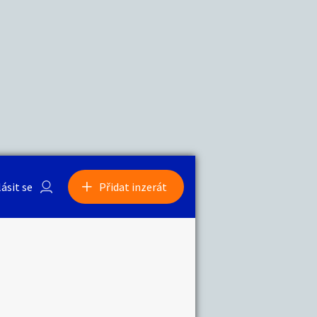
a
Zvířata
lásit se
Přidat inzerát
obby
Sběratelství
ní
Ostatní