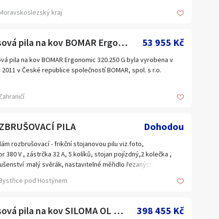
Moravskoslezský kraj
akt: (+420) 777 809 147
Pásová pila na kov BOMAR Ergonomic 320.250 G
53 955 Kč
vá pila na kov BOMAR Ergonomic 320.250 G byla vyrobena v
 2011 v České republice společností BOMAR, spol. s r.o.
nická specifikace pásové pily BOMAR Ergonomic 320.250 G
Zahraničí
el řezu: 0°; +45°; +60°
zná kapacita při 0°
ový průřez: 250 mm
ZBRUŠOVACÍ PILA
Dohodou
rcový průřez: 240 x 240 mm
lníkový průřez: 320 x 170 mm
ám rozbrušovací - frikční stojanovou pilu viz.foto,
zná kapacita při +45°
r 380 V , zástrčka 32 A, 5 kolíků, stojan pojízdný,2 kolečka ,
ový průřez: 220 mm
lušenství :malý svěrák, nastavitelné měřidlo řezaných kusů s
rcový průřez: 200 x 200 mm
azem
Bystřice pod Hostýnem
lníkový průřez: 230 x 140 mm
zná kapacita při +60°
ový průřez: 110 mm
Pásová pila na kov SILOMA OL 420A NC
398 455 Kč
rcový průřez: 105 x 105 mm