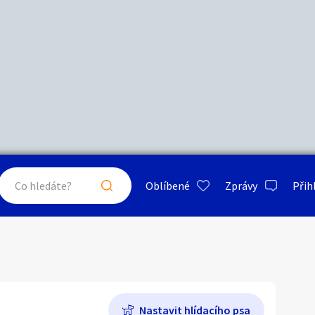
Další filtry
Stáří inzerátu
Hledat v textu
Nabídka/poptávka
psa
ty a bydlení
Seznamka
Erotik
Maximální cena
Kč
až
Oblíbené
Zprávy
Přih
je a nářadí
PC a elektro
Sport a h
Pily
Typ inzerátu:
Neuvedeno
ráty v okolí
Neuvedeno
Klíčové slovo:
Neuvedeno
Neuvedeno
 a doplňky
Kultura
Cestová
Nastavit hlídacího psa