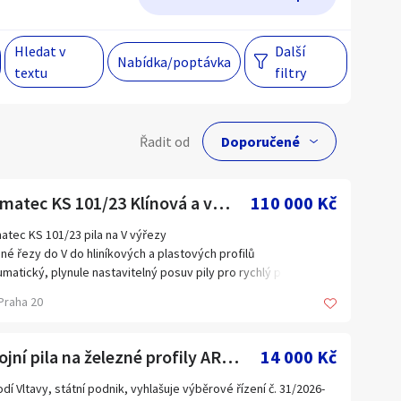
Hledat v
Další
Hlavní město Praha
Večer
Nabídka/poptávka
textu
filtry
Jihomoravský kraj
egiony
lní cena
Řadit od
Kč
 s personalizací nabídek, zasíláním
elumatec KS 101/23 Klínová a vyřezávací pila
110 000 Kč
gových materiálů a upozornění.
atec KS 101/23 pila na V výřezy
né řezy do V do hliníkových a plastových profilů
Hlavní město Praha
matický, plynule nastavitelný posuv pily pro rychlý průběh
ní a přesný řez s rychlým zpětným chodem
Jihomoravský kraj
Praha 20
oduché nastavení hloubky řezu
Kraj Vysočina
ipojením s hladicí na odsávání třísek a nádobou na třísky
vkovacím postřikovacím zařízením
Liberecký kraj
Strojní pila na železné profily ARG 230 Plus
14 000 Kč
Olomoucký kraj
bka řezu 60 mm, výška profilu 100 mm
dí Vltavy, státní podnik, vyhlašuje výběrové řízení č. 31/2026-