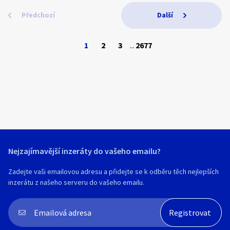
Předchozí
Další
1
2
3
...
2677
Nejzajímavější inzeráty do vašeho emailu?
Zadejte vaši emailovou adresu a přidejte se k odběru těch nejlepších
inzerátu z našeho serveru do vašeho emailu.