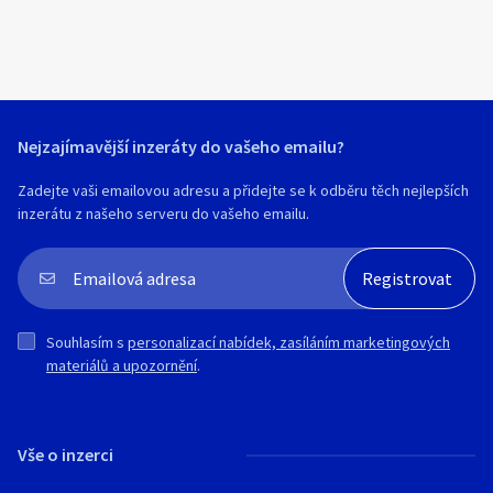
obhlídka je možná. Ke stroji je český
návod k obsluze a údržbě spolu s
technickými parametry stroje.
Technické parametry:
Nejzajímavější inzeráty do vašeho emailu?
Jmenovitý výkon: 2,5 kW
Jmenovitý proud: 9 A
Zadejte vaši emailovou adresu a přidejte se k odběru těch nejlepších
Rozměry stroje na paletě: 1010 x 1550 x
inzerátu z našeho serveru do vašeho emailu.
1450 mm
Hmotnost stroje: 400 kg
Souhlasím s
personalizací nabídek, zasíláním marketingových
materiálů a upozornění
.
Vše o inzerci