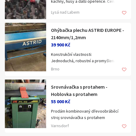
K tomu je:
kachny, husy a další opeřence. Cena k
- Gumová podložka na ochranu
jednání.
Lysá nad Labem
dlažebních kostek
- Nádrž na vodu + sprinklerový systém
- Zesílený rám motoru se zvedací rukojetí
Ohýbačka plechu ASTRID EUROPE -
Cena k jednání
2140mm/1,2mm
39 900 Kč
Konstrukční vlastnosti:
Jednoduchá, robustní a promyšlená
konstrukce
Brno
Vysoce kvalitní CNC obrábění všech
pracovních ploch
Moderní technologie ohýbání – bez
Srovnávačka s protahem -
nutnosti použití napínacích mechanismů
Hoblovka s protahem
Všechny rotující části jsou osazeny
55 000 Kč
ložisky
Prodám kombinovaný dřevoobráběcí
stroj srovnávačka s protahem
Technické parametry:
Prodám kvalitní kombinaci srovnávačky s
Úzká ohýbací lišta – 24 mm
Varnsdorf
protahem.
Maximální úhel ohybu: 135°