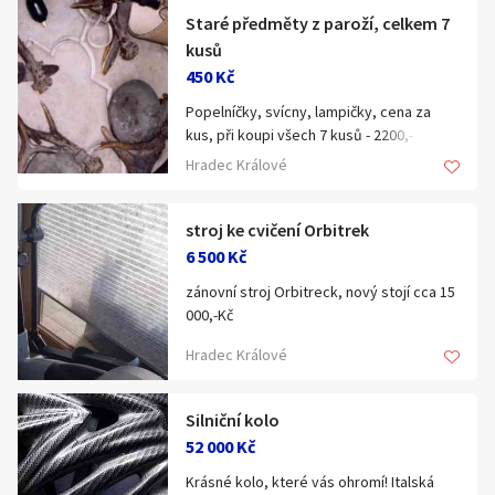
zaslání kamkoliv v ČR.
pro Vaši osobní kontrolu kompletnosti a
Staré předměty z paroží, celkem 7
Zakoupíte v obchodě Armik na adrese
stavu hry podle návodů. Jedná se o tyto
kusů
Tyršova 271, Žatec nebo online na
hry:
450 Kč
https://armik.cz/kalhoty-brandit-us-
ranger-urban/.
Popelníčky, svícny, lampičky, cena za
1. Lewis & Clark: Cesta na severozápad:
kus, při koupi všech 7 kusů - 2200,- Kč.
990,-
Možné je i vyzvednutí v nonstop
Hradec Králové
fungujícím výdejním boxu ArmikBox nebo
2. Záchranáři: Boj s ohněm: 590,-
zaslání kamkoliv v ČR.
stroj ke cvičení Orbitrek
3. Niagara: 390,-
6 500 Kč
4. Hotel Tycoon: 290,-
zánovní stroj Orbitreck, nový stojí cca 15
000,-Kč
david.novak zavináč email.cz
Frýdek-Místek
Hradec Králové
Silniční kolo
52 000 Kč
Krásné kolo, které vás ohromí! Italská