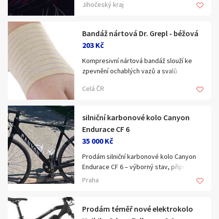
Jihočeský kraj
Bandáž nártová Dr. Grepl - béžová
203 Kč
Kompresivní nártová bandáž slouží ke
zpevnění ochablých vazů a svalů
chodidla a záprstních kostí.
Celá ČR
Vlastnosti:
• podepírá pokleslou příčnou klenbu
silniční karbonové kolo Canyon
nožní při problémech ploché nohy
Endurace CF 6
• zpevňuje rozevřené prsty i volnější
35 000 Kč
klouby chodidla
Prodám silniční karbonové kolo Canyon
Velikosti:
Endurace CF 6 – výborný stav, připravené
• vybírejte dle EU velikosti bot
na sezónu
Praha
Zakoupíte v obchodě Armik na adrese
Kolo prodávám z důvodu přechodu na
Tyršova 271, Žatec nebo online na
vyšší model Canyon určený pro triatlon.
Prodám téměř nové elektrokolo
https://armik.cz/bandaz-nartova-dr-