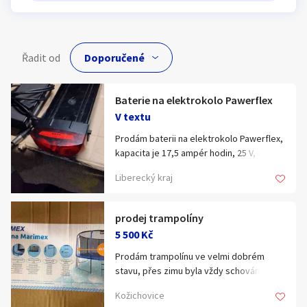
Klíčové slovo:
Neuvedeno
Km
Lokalita:
Neuvedeno
Řadit od
Celá ČR
Baterie na elektrokolo Pawerflex
Hlavní město Praha
Ráno
V textu
Večer
Jihočeský kraj
Prodám baterii na elektrokolo Pawerflex,
E-mail
Jihomoravský kraj
kapacita je 17,5 ampér hodin, 25 V, cena
5000,- Kč, další info na 606 032 614.
Zobrazit všechny regiony
Liberecký kraj
Souhlasím s personalizací nabídek, zasíláním
prodej trampolíny
Stáří inzerátu
marketingových materiálů a upozornění.
5 500 Kč
Prodám trampolínu ve velmi dobrém
stavu, přes zimu byla vždy schována,
velikost trampolíny je v průměru 457 cm,
Kožichovice
jako nová, použita byla jen dvě léta, cena