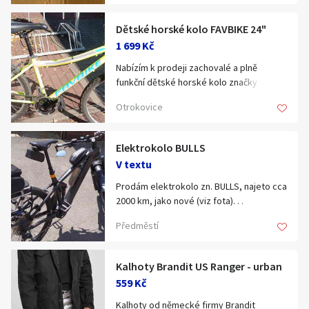
Hledat v textu
5500 Kč,
Tel: 770191991
Dětské horské kolo FAVBIKE 24"
1 699 Kč
Nabízím k prodeji zachovalé a plně
funkční dětské horské kolo značky
Nabídka/poptávka
FAVBIKE v nepřehlédnutelné svítivě žluté
Otrokovice
barvě. Kolo je lehoučké, seřízené a
připravené k okamžitému používání.
Elektrokolo BULLS
Technické parametry a výbava:
V textu
Rám: hliníkový (Alu), velikost 15"
Vidlice: pevná
Prodám elektrokolo zn. BULLS, najeto cca
Kola: 24"
2000 km, jako nové (viz fota). . .
Řazení: otočné (GripShift) 3x7 převodů
Celoodpružené kolo je nevyužité. . .
Předměstí
(celkem 21 rychlostí)
Původní cena bez doplňků 131 000, -
Brzdy: účinné V-brzdy
Kč…Cenu prosím navrhněte...
Doplňky: sklopný stojánek, zvonek
Kalhoty Brandit US Ranger - urban
559 Kč
Kolo je ve velmi pěkném stavu - viz foto,
lehké na šlapání i manipulaci. Ideální pro
Kalhoty od německé firmy Brandit