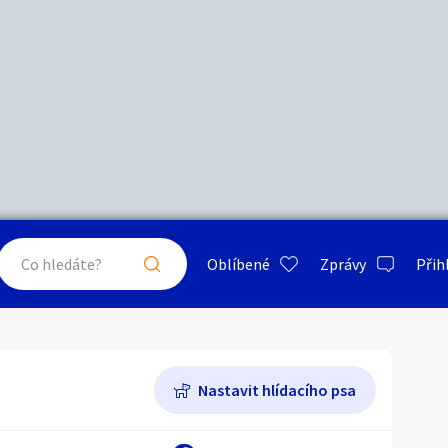
Další filtry
Stáří inzerátu
Hledat v textu
Nabídka/poptávka
psa
ty a bydlení
Seznamka
Erotik
Maximální cena
Kč
až
Oblíbené
Zprávy
Přih
je a nářadí
PC a elektro
Sport a h
Kultura
Typ inzerátu:
Neuvedeno
ráty v okolí
Neuvedeno
Klíčové slovo:
Neuvedeno
Nastavit hlídacího psa
Neuvedeno
 a doplňky
Kultura
Cestová