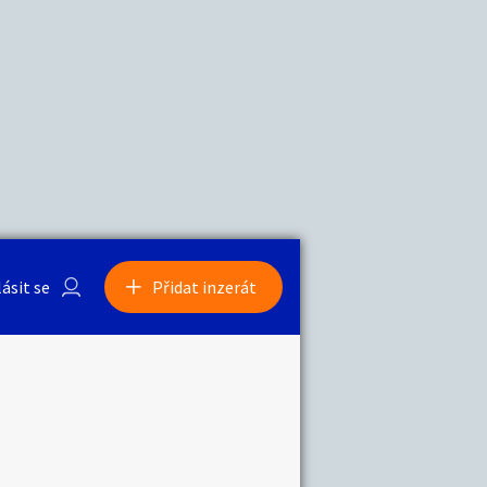
a
Zvířata
lásit se
Přidat inzerát
obby
Sběratelství
ní
Ostatní