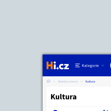
Kategorie
Cena
Lokalita
Název hlídacího 
Cena
Auto-moto
Reali
Minimální cena
Kč
Kategorie
Práce a služby
Stro
Lokalita
Kategorie:
Rubriky inzerce
Kultura
Hledat inze
Cena:
Kultura
Vzdálenost do
Lokalita:
Dětské zboží
Móda
Km