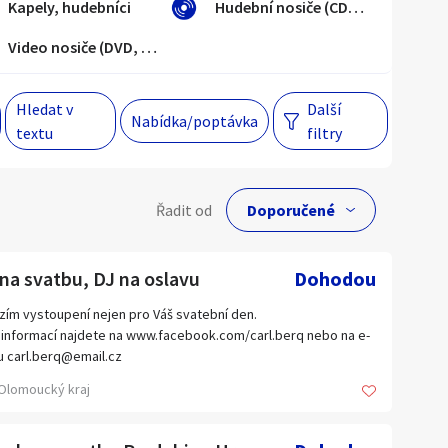
Kapely, hudebníci
Hudební nosiče (CD, LP)
Video nosiče (DVD, VHS)
Hlavní město Praha
Večer
Jihomoravský kraj
Hledat v
Další
Nabídka/poptávka
textu
filtry
egiony
lní cena
 s personalizací nabídek, zasíláním
Řadit od
gových materiálů a upozornění.
Kč
na svatbu, DJ na oslavu
Dohodou
zím vystoupení nejen pro Váš svatební den.
 informací najdete na www.facebook.com/carl.berq nebo na e-
Hlavní město Praha
u carl.berq@email.cz
Jihomoravský kraj
Olomoucký kraj
Kraj Vysočina