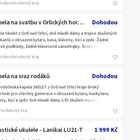
Královéhradecký kraj
rétní situaci na parketu.
rtoár pro všechny generace umožňuje reagovat na charakter
, věkové složení účastníků i konkrétní situaci na parketu.
la má vlastní profesionální zvukovou aparaturu, kterou
Kapela na svatbu v Orlických horách
Dohodou
uhuje sama bez zvukaře při hraní ve vnitřních prostorách i
la má vlastní profesionální zvukovou aparaturu, kterou
ích akcích venku. U akcí ve velkém otevřeném prostoru
uhuje bez zvukaře. Podle velikosti a charakteru prostoru volí
la Skelet z Ústí nad Orlicí, dvě mladé dámy a trojice zkušených
ívá externí zvuk, který může zajistit.
vídající velikost včetně nejvhodnější sady bicích, takže nemá
kantů v obsazení kytara, basa, klávesy, bicí a zpěv. Žádné
kapelaskelet.cz
lém s velikostí místa pro kapelu ani s hlasitostí. Pro pořadatele
vé podklady, žádné klávesové samohrajky. Široky repertoár
 dispozici bezdrátový mikrofon.
všechny generace.
Královéhradecký kraj
kapelaskelet.cz
kapelaskelet.cz
ela na sraz rodáků
Dohodou
odočeská kapela SKELET z Ústí nad Orlicí hraje široký
rtoár pro všechny generace v obsazení kytara, baskytara,
esy, bicí a zpěv. Dvě mladé dámy a tři zkušení muzikanti. Žádné
hrajky, žádné horové podklady, žádný playback.
Pardubický kraj
stické ukulele - Lanikai LU21-T
1 999 Kč