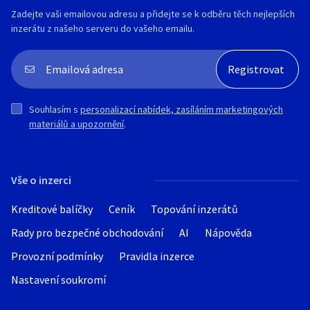
užitečná (nakládáte): 500Kg
Zadejte vaši emailovou adresu a přidejte se k odběru těch nejlepších
inzerátu z našeho serveru do vašeho emailu.
⚙️Technické parametry a výhody:
✅ 2x značková náprava 750Kg - vyšší
konstrukční nosnost.
✅ Pevný svařovaný rám - křížové
výztuhy.
✅ Oj-uzavřený profil-vyztužená dvěma
Souhlasím s
personalizací nabídek, zasíláním marketingových
výztuhami.
materiálů a upozornění
.
✅ Odnímatelné bočnice na plato.
✅ Konstrukční rychlost 130Km/H.
✅ STK: na 6 let.
Vše o inzerci
✅ Tovární záruka 2 roky.
✅ 100% dostupnost náhradních dílů.
Kreditové balíčky
Ceník
Topování inzerátů
✅ Záruční a pozáruční servis.
Rady pro bezpečné obchodování
AI
Nápověda
Výbava:
➡️ Svařovaný rám - křížové výztuhy
Provozní podmínky
Pravidla inzerce
➡️ 2x značková náprava 750Kg: KNOTT/AL-
Nastavení soukromí
KO
➡️ Odnímatelné bočnice na plato - dobré