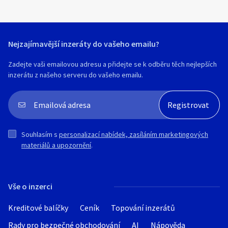
kontaktní plochu spojení s lyží pro
optimální přenos sil od lyžaře do lyže) a
nižší hmotnost. Uložení vázání na lyži je
plovoucí (pevný bod je pod patou), čímž
Nejzajímavější inzeráty do vašeho emailu?
je dosaženo většího zrychlení při výjezdu
z oblouku.
Zadejte vaši emailovou adresu a přidejte se k odběru těch nejlepších
inzerátu z našeho serveru do vašeho emailu.
PC 23490,-
185 cm
R20,3
116x70x98
Prodávám i jiné lyže a také boty. Mám
Souhlasím s
personalizací nabídek, zasíláním marketingových
široký výběr. Napište si o aktuální nabídku
materiálů a upozornění
.
(celá nabídka není na internetu). Rád Vám
poradím a pomohu s výběrem. Osobní
odběr v kamenné prodejně - Železný
Brod. Případně zašlu na dobírku. Doklad -
Vše o inzerci
záruka 2 roky. V případě zájmu nastavím
vázání.
Kreditové balíčky
Ceník
Topování inzerátů
Rady pro bezpečné obchodování
AI
Nápověda