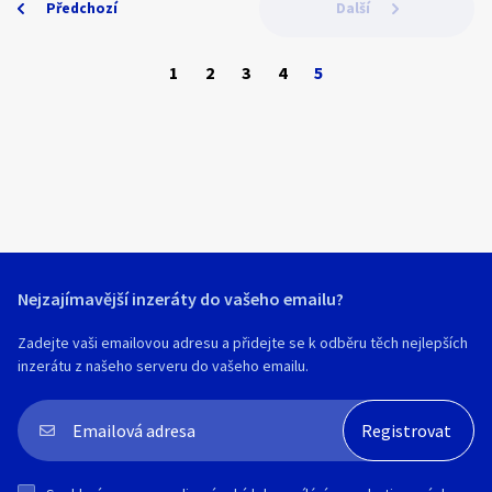
Předchozí
Další
1
2
3
4
5
Nejzajímavější inzeráty do vašeho emailu?
Zadejte vaši emailovou adresu a přidejte se k odběru těch nejlepších
inzerátu z našeho serveru do vašeho emailu.