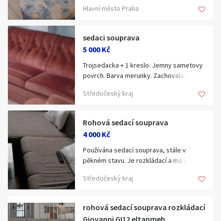
Celkove rozmery sedacky 290x210cm
Hledat v textu
Hlavní město Praha
výška 86cm. Křeslo 90x90cm výška 86cm.
sedaci souprava
5 000 Kč
Trojsedacka + 1 kreslo. Jemny sametovy
Nabídka/poptávka
povrch. Barva merunky. Zachovala bez
oderu. Rozmery viz obr.c.2.
Středočeský kraj
Cena: 5.000,- Velke Popovice 797 771 146
Rohová sedací souprava
4 000 Kč
Používána sedací souprava, stále v
pěkném stavu. Je rozkládací a má úložný
prostor.
Středočeský kraj
rohová sedací souprava rozkládací
Giovanni GI12 eltapmeb