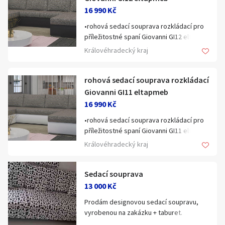
16 990 Kč
•rohová sedací souprava rozkládací pro
příležitostné spaní Giovanni GI12 eltap
Královéhradecký kraj
•rozměr rohové sedací soupravy dxšxv
340x200x90 cm
rohová sedací souprava rozkládací
Giovanni GI11 eltapmeb
16 990 Kč
•rozměr ložné plochy u rohové sedací
•rohová sedací souprava rozkládací pro
soupravy 295x120 cm
příležitostné spaní Giovanni GI11 eltap
Královéhradecký kraj
•potahová látka použita pro čalounění
•rozměr rohové sedací soupravy dxšxv
rohové sedací soupravy kombinace:
340x200x90 cm
Sedací souprava
látka Berlin 01 / eko - kůže Soft 11
13 000 Kč
•rohovou sedací soupravu je možné
Prodám designovou sedací soupravu,
•rozměr ložné plochy u rohové sedací
vyrobit v levém nebo pravém provedení
vyrobenou na zakázku + taburet.
soupravy 295x120 cm
Rozměry: d230 x š84 x v110 cm. TOP stav,