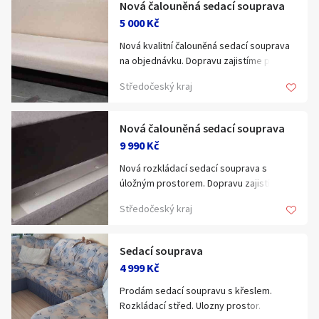
Nová čalouněná sedací souprava
Klíčové slovo:
Neuvedeno
Km
5 000 Kč
Lokalita:
Neuvedeno
Nová kvalitní čalouněná sedací souprava
na objednávku. Dopravu zajistíme po celé
ČR.
Celá ČR
Středočeský kraj
Hlavní město Praha
Ráno
Večer
Nová čalouněná sedací souprava
Jihočeský kraj
9 990 Kč
E-mail
Jihomoravský kraj
Nová rozkládací sedací souprava s
Zobrazit všechny regiony
úložným prostorem. Dopravu zajistíme
po celé ČR.
Středočeský kraj
Souhlasím s personalizací nabídek, zasíláním
Stáří inzerátu
marketingových materiálů a upozornění.
Sedací souprava
4 999 Kč
Prodám sedací soupravu s křeslem.
Rozkládací střed. Ulozny prostor.