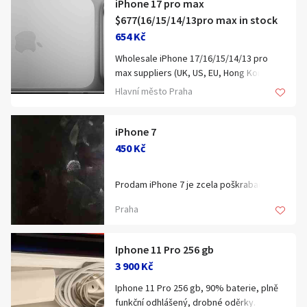
iPhone 17 pro max
$677(16/15/14/13pro max in stock
654 Kč
Wholesale iPhone 17/16/15/14/13 pro
max suppliers (UK, US, EU, Hong Kong
specifications)
Hlavní město Praha
(BUY 3 GET 1 FREE AND FREE SHIPPING
FOR BUYING UPTO 6UNITS)
iPhone 7
450 Kč
12 months seller warranty
New, great gift
Prodam iPhone 7 je zcela poškrabanej
BUY WITH CONFIDENCE, 100%
displej a housing je trochu poškozenej
SATISFACTION GUARANTEED!
Praha
Baterka:81%
Pamět:32gb
What's in the box? 1 x iPhone
Neni blokovany
1 x USB-C charging cable
Iphone 11 Pro 256 gb
Pište na whatsapp
1 x SIM card ejector
3 900 Kč
1 x free screen protector
Iphone 11 Pro 256 gb, 90% baterie, plně
funkční odhlášený, drobné oděrky.
Customer satisfaction is extremely