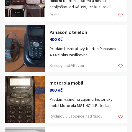
funkční telefon s baterií a novou
nabíječkou od Kč 399,- za kus, telefon na
opravu nebo na náhradní díly bez baterie
Praha
a bez nabíječky od Kč 99,- za kus,
Horní řada : 1661-2, 203, 202 a 203.
Prostřední řada : 208.1 a 3x 6300.
Panasonic telefon
Dolní řada : C2-01, 2330c-2, E52 a 6070.
400 Kč
Prodám bezdrátový telefon Panasonic
400kc plus zasilkovna
Kralupy nad Vltavou
motorola mobil
800 Kč
Prodám vážnému zájemci historicky
mobil Motorola MG1-4C11.Baterka je
kaput ale stačí vložit 4ks tužkové a je plně
Rychnov u Jablonce nad Nisou
funkční,zachovalý