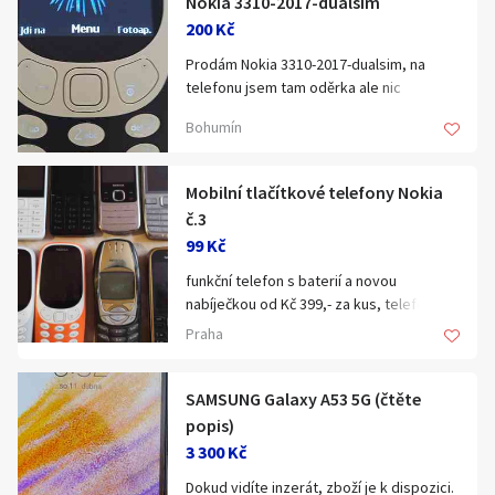
Nokia 3310-2017-dualsim
Sony Ericsson
200 Kč
Zobrazit vše
Prodám Nokia 3310-2017-dualsim, na
telefonu jsem tam oděrka ale nic
hrozného telefon je plně funkční. Nejlépe
Bohumín
převzetí v Bohumíně nebo poštou, po
telefonické domluvě.
Mobilní tlačítkové telefony Nokia
č.3
99 Kč
funkční telefon s baterií a novou
nabíječkou od Kč 399,- za kus, telefon na
opravu nebo na náhradní díly bez baterie
Praha
a bez nabíječky od Kč 99,- za kus,
Horní řada : 2x 230 (RM-1172), 515 (RM-
953), 6700c-1 (RM-470), E52-1 (RM-469) a
SAMSUNG Galaxy A53 5G (čtěte
6230 (RM-12).
popis)
Dolní řada : 3x 3310 (model 2017, TA-
3 300 Kč
1030), 6310i, 3720c-2 (RM-518) a C5-00
Dokud vidíte inzerát, zboží je k dispozici.
(RM-645).