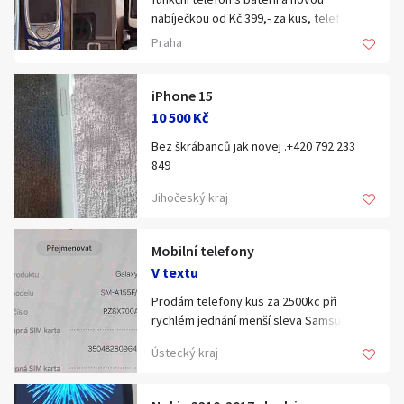
Hledat v textu
nabíječkou od Kč 399,- za kus, telefon na
opravu nebo na náhradní díly bez baterie
Praha
a bez nabíječky od Kč 99,- za kus,
Horní řada : 3510i, E52-1, 6303c a 6303ci. ,
Prostřední řada : 2x 3100, 1112 a 8310.
iPhone 15
Dolní řada : 2x 6100, E66-1, 6101 a C3-01.
10 500 Kč
Nabídka/poptávka
Bez škrábanců jak novej .+420 792 233
849
Jihočeský kraj
Mobilní telefony
V textu
Výrobce / značka
Prodám telefony kus za 2500kc při
rychlém jednání menší sleva Samsung
Nokia
Galaxy A15 a Redmi 10c
Siemens
Ústecký kraj
Samsung