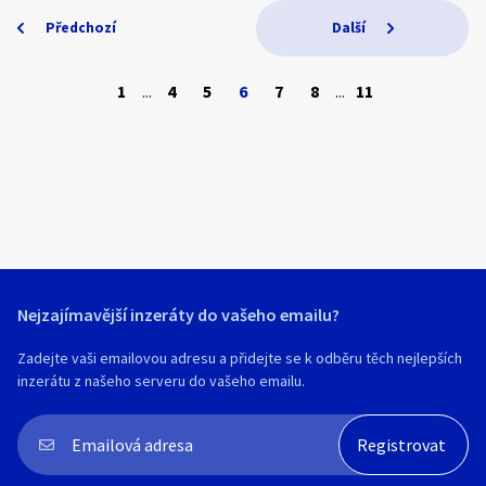
Předchozí
Další
1
...
4
5
6
7
8
...
11
Nejzajímavější inzeráty do vašeho emailu?
Zadejte vaši emailovou adresu a přidejte se k odběru těch nejlepších
inzerátu z našeho serveru do vašeho emailu.