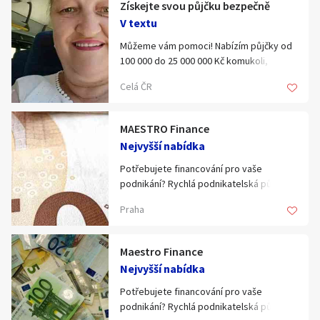
Získejte svou půjčku bezpečně
Klíčové slovo:
Neuvedeno
Km
V textu
Lokalita:
Neuvedeno
Můžeme vám pomoci! Nabízím půjčky od
100 000 do 25 000 000 Kč komukoli, kdo je
schopen je splatit, s úrokovou sazbou 2
Celá ČR
Celá ČR
%. Pokud potřebujete půjčku naléhavě,
jsem vám k dispozici, abych vám pomohl
Hlavní město Praha
Ráno
se všemi vašimi finančními problémy. Pro
Večer
MAESTRO Finance
Jihočeský kraj
více informací nás prosím kontaktujte na
Nejvyšší nabídka
adrese tanzinaluca@gmail.com.
E-mail
Jihomoravský kraj
Potřebujete financování pro vaše
Zobrazit všechny regiony
podnikání? Rychlá podnikatelská půjčka,
žádné složité procedury. Máte zájem?
Praha
Odpovězte ANO nebo nás kontaktujte.
Souhlasím s personalizací nabídek, zasíláním
Stáří inzerátu
marketingových materiálů a upozornění.
E-mail: valizpaul6@gmail.com
Maestro Finance
Nejvyšší nabídka
Potřebujete financování pro vaše
podnikání? Rychlá podnikatelská půjčka,