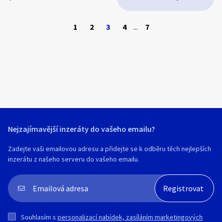
Dr. Greg Lucas.
exxonssd@gmail.com
Whatsapp: +33755188896
1
2
3
4
...
7
https://www.aim2cleanssd.com.ng
Nejzajímavější inzeráty do vašeho emailu?
Zadejte vaši emailovou adresu a přidejte se k odběru těch nejlepších
inzerátu z našeho serveru do vašeho emailu.
Souhlasím s
personalizací nabídek, zasíláním marketingových