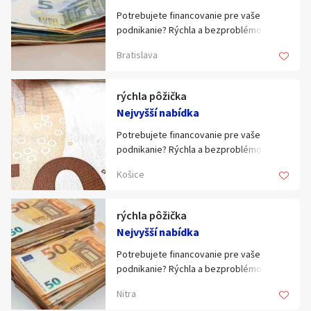
realitních obchodů s finančním zázemím
Chofielovela Serefielliss Celleyone Isis
skupiny.
Potrebujete financovanie pre vaše
Marga.
podnikanie? Rýchla a bezproblémová
„Nenabízíme vám práci. Nabízíme vám
podnikateľská pôžička. Máte záujem?
Bratislava
příležitost ovládnout trh s nemovitostmi
Odpovedzte ÁNO alebo nás kontaktujte:
pod značkou, která má váhu.“
Email: paolaernandez192@gmail.com
rýchla pôžička
Chcete vědět víc?
Nejvyšší nabídka
Potrebujete financovanie pre vaše
podnikanie? Rýchla a bezproblémová
podnikateľská pôžička. Máte záujem?
Košice
Odpovedzte ÁNO alebo nás kontaktujte:
Email: paolaernandez192@gmail.com
rýchla pôžička
Nejvyšší nabídka
Potrebujete financovanie pre vaše
podnikanie? Rýchla a bezproblémová
podnikateľská pôžička. Máte záujem?
Nitra
Odpovedzte ÁNO alebo nás kontaktujte: