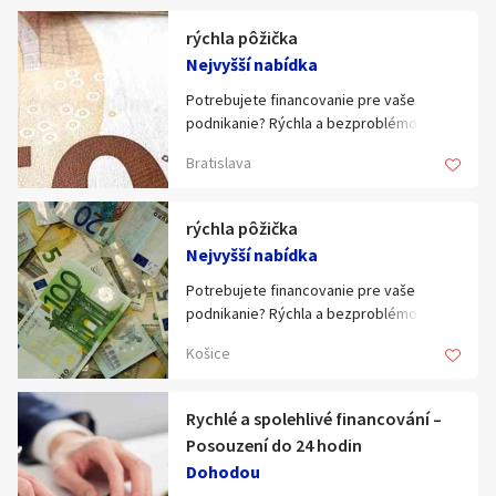
Email: paolaernandez192@gmail.com
rýchla pôžička
Nejvyšší nabídka
Potrebujete financovanie pre vaše
podnikanie? Rýchla a bezproblémová
podnikateľská pôžička. Máte záujem?
Bratislava
Odpovedzte ÁNO alebo nás kontaktujte:
Email: paolaernandez192@gmail.com
rýchla pôžička
Nejvyšší nabídka
Potrebujete financovanie pre vaše
podnikanie? Rýchla a bezproblémová
podnikateľská pôžička. Máte záujem?
Košice
Odpovedzte ÁNO alebo nás kontaktujte:
Email: paolaernandez192@gmail.com
Rychlé a spolehlivé financování –
Posouzení do 24 hodin
Dohodou