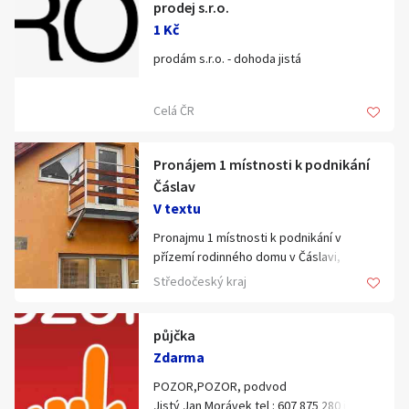
prodej s.r.o.
Klíčové slovo:
Neuvedeno
Km
1 Kč
Lokalita:
Neuvedeno
prodám s.r.o. - dohoda jistá
Celá ČR
Celá ČR
Hlavní město Praha
Ráno
Večer
Pronájem 1 místnosti k podnikání
Jihočeský kraj
Čáslav
E-mail
Jihomoravský kraj
V textu
Zobrazit všechny regiony
Pronajmu 1 místnosti k podnikání v
přízemí rodinného domu v Čáslavi,
Masarykova ul., vhodné jako kosmetika,
Středočeský kraj
Souhlasím s personalizací nabídek, zasíláním
Stáří inzerátu
kancelář, masáže apod. samostatný
marketingových materiálů a upozornění.
vchod, chodba a soc.zařízení společné s
druhým nájemcem (pedikura). Parkování
půjčka
na vlastním pozemku za branou.
Zdarma
Vybavení na fotkách není předmětem
POZOR,POZOR, podvod
nájmu, v místnosti byl původně
Jistý Jan Morávek tel : 607 875 280 je