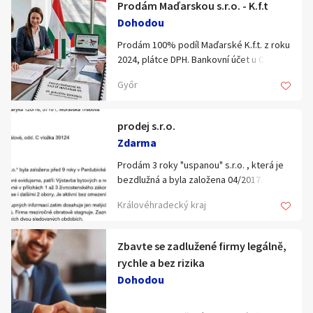
Prodám Maďarskou s.r.o. - K.f.t
Klíčové slovo:
Neuvedeno
Km
Dohodou
Lokalita:
Neuvedeno
Prodám 100% podíl Maďarské K.f.t. z roku
2024, plátce DPH. Bankovní účet u OTP
vedený v HUF a EUR + Fio banka CZ
Celá ČR
Győr
vedeny v CZK a EUR. Virtuální sídlo +
možnost i účetnictví.
Hlavní město Praha
Ráno
Daň z příjmu pouze 9%, firma s
Večer
prodej s.r.o.
Jihočeský kraj
minimálním obratem a ve ztrátě. Pouze
Zdarma
vážný zájemce, s převodem a úřady
E-mail
Jihomoravský kraj
pomůžu. Cena 5000 EUR + poplatky.
Prodám 3 roky "uspanou" s.r.o. , která je
Kontakt whatsapp +420605439921
Zobrazit všechny regiony
bezdlužná a byla založena 04/2017.
O bezdlužnosti dodám potřebné
Královéhradecký kraj
dokumenty. IČ 05911168. V současnosti
Souhlasím s personalizací nabídek, zasíláním
Stáří inzerátu
jsem zaměstnán na plný úvazek a
marketingových materiálů a upozornění.
zbytečně platím za nájem schránky.
Zbavte se zadlužené firmy legálně,
rychle a bez rizika
Dohodou