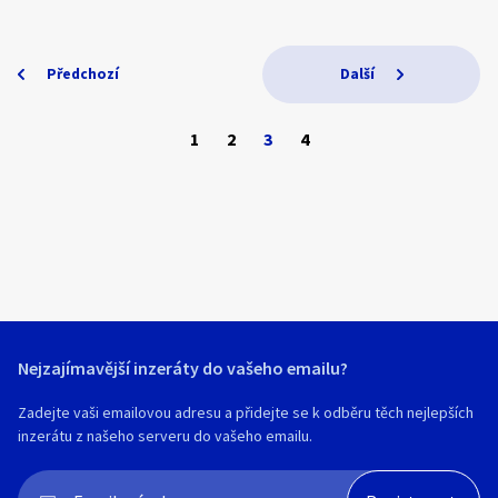
Tel. 728803473
Petrovice
Malá Štáhle, Dlouhá Stráň, Nová Pláň
Předchozí
Další
1
2
3
4
Nejzajímavější inzeráty do vašeho emailu?
Zadejte vaši emailovou adresu a přidejte se k odběru těch nejlepších
inzerátu z našeho serveru do vašeho emailu.