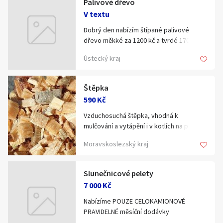
Palivové dřevo
Klíčové slovo:
Neuvedeno
Km
V textu
Lokalita:
Neuvedeno
Dobrý den nabízím štípané palivové
dřevo měkké za 1200 kč a tvrdé 1700 kč a
je to v prms možnost dopravy
Ústecký kraj
Celá ČR
tel.702067175 mkaftan01@seznam.cz
prms-prostorový metr sypaný
Hlavní město Praha
Ráno
Večer
Štěpka
Jihočeský kraj
590 Kč
E-mail
Jihomoravský kraj
Vzduchosuchá štěpka, vhodná k
mulčování a vytápění i v kotlích na pelety.
Zobrazit všechny regiony
Cena za m3 s DPH.
Moravskoslezský kraj
Souhlasím s personalizací nabídek, zasíláním
Stáří inzerátu
marketingových materiálů a upozornění.
Slunečnicové pelety
7 000 Kč
Nabízíme POUZE CELOKAMIONOVÉ
PRAVIDELNÉ měsíční dodávky
slunečnicových pelet, Big Bag příp. volně