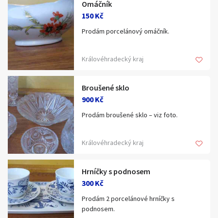
Omáčník
Klíčové slovo:
Neuvedeno
Km
150 Kč
Lokalita:
Neuvedeno
Prodám porcelánový omáčník.
Celá ČR
Královéhradecký kraj
Hlavní město Praha
Ráno
Večer
Broušené sklo
Jihočeský kraj
900 Kč
E-mail
Jihomoravský kraj
Prodám broušené sklo – viz foto.
Zobrazit všechny regiony
Královéhradecký kraj
Souhlasím s personalizací nabídek, zasíláním
Stáří inzerátu
marketingových materiálů a upozornění.
Hrníčky s podnosem
300 Kč
Prodám 2 porcelánové hrníčky s
podnosem.