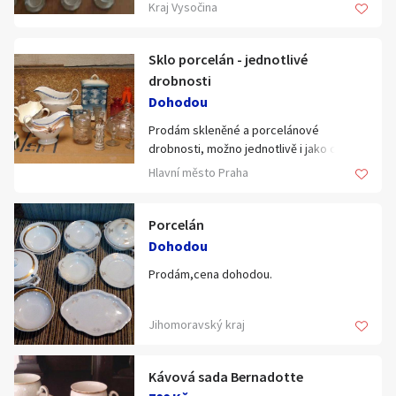
čajovou konvici, 3 polévkové mísy, 2
Kraj Vysočina
omáčkovníky, servírovací míse,
cukřenku, nádobku na mléko, 12 čajových
šálků, 4 malé šálky a 2 náhradní šálky,
Sklo porcelán - jednotlivé
hluboké, mělké a dezertní talířky.
drobnosti
Dohodou
Prodám skleněné a porcelánové
drobnosti, možno jednotlivě i jako celek
(něco už prodáno - aktuálně označeno viz
Hlavní město Praha
foto č. 4). Cena dohodou (nabídněte).
Osobní předání Praha nebo Chrudimsko,
jinak poštou na dobírku.
Porcelán
Dohodou
Prodám,cena dohodou.
Jihomoravský kraj
Kávová sada Bernadotte