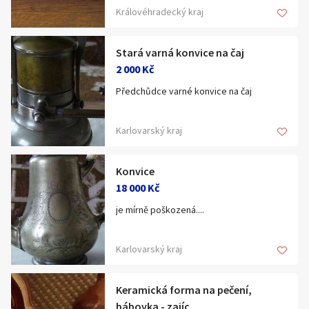
Hledat v textu
Královéhradecký kraj
Stará varná konvice na čaj
2 000 Kč
Předchůdce varné konvice na čaj
Nabídka/poptávka
Karlovarský kraj
Konvice
18 000 Kč
je mírně poškozená....
Karlovarský kraj
Keramická forma na pečení,
bábovka - zajíc.