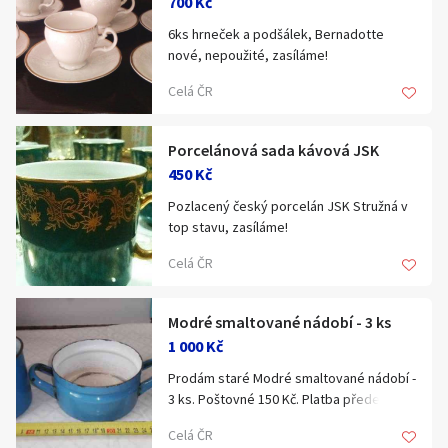
700 Kč
6ks hrneček a podšálek, Bernadotte
nové, nepoužité, zasíláme!
Celá ČR
Porcelánová sada kávová JSK
450 Kč
Pozlacený český porcelán JSK Stružná v
top stavu, zasíláme!
Celá ČR
Modré smaltované nádobí - 3 ks
1 000 Kč
Prodám staré Modré smaltované nádobí -
3 ks. Poštovné 150 Kč. Platba předem.
Platbu očekávám do 3 pracovních dnů.
Celá ČR
Možné i osobní převzetí. Nebo na výměnu