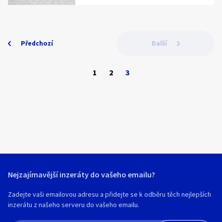
za staré kapesní hodinky, staré mince,
staré bankovky, staré pohledy, zlato,
stříbro a staré hračky.
Předchozí
Další
1
2
3
Nejzajímavější inzeráty do vašeho emailu?
Zadejte vaši emailovou adresu a přidejte se k odběru těch nejlepších
inzerátu z našeho serveru do vašeho emailu.