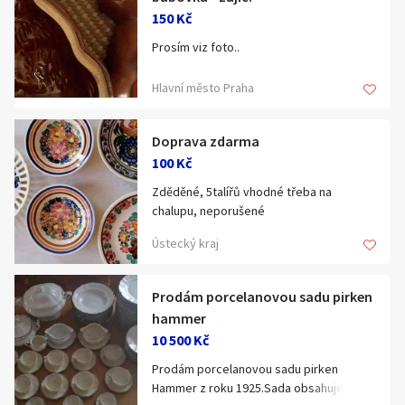
150 Kč
Prosím viz foto..
Hlavní město Praha
Doprava zdarma
100 Kč
Zděděné, 5talířů vhodné třeba na
chalupu, neporušené
Ústecký kraj
Prodám porcelanovou sadu pirken
hammer
10 500 Kč
Prodám porcelanovou sadu pirken
Hammer z roku 1925.Sada obsahuje