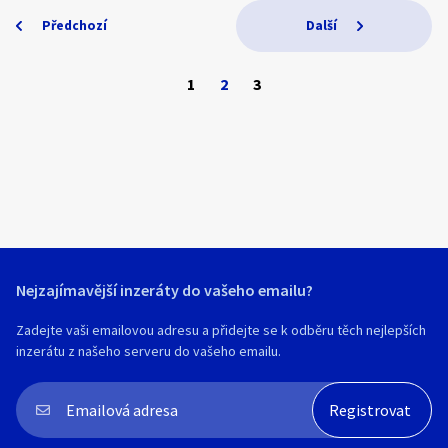
Předchozí
Další
1
2
3
Nejzajímavější inzeráty do vašeho emailu?
Zadejte vaši emailovou adresu a přidejte se k odběru těch nejlepších
inzerátu z našeho serveru do vašeho emailu.