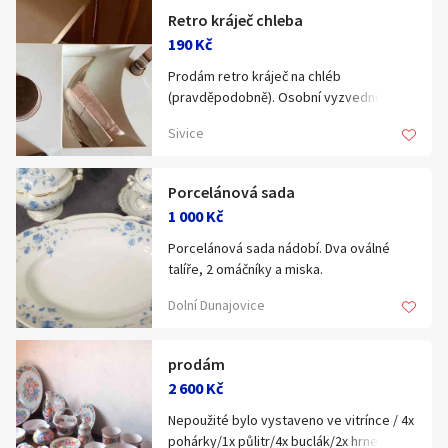
Retro kráječ chleba
190 Kč
Prodám retro kráječ na chléb
(pravděpodobně). Osobní vyzvednutí
nebo poslání přes Zásilkovnu.
Sivice
Porcelánová sada
1 000 Kč
Porcelánová sada nádobí. Dva oválné
talíře, 2 omáčníky a miska.
Dolní Dunajovice
prodám
2 600 Kč
Nepoužité bylo vystaveno ve vitrínce / 4x
pohárky/1x půlitr/4x buclák/2x hrnek/1x