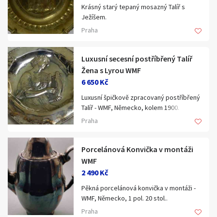
Hledat v textu
Krásný starý tepaný mosazný Talíř s
Ježíšem.
Rozměry: výška 4cm, průměr 27cm.
Praha
(1002758)
Luxusní secesní postříbřený Talíř
Nabídka/poptávka
Žena s Lyrou WMF
6 650 Kč
Luxusní špičkově zpracovaný postříbřený
Talíř - WMF, Německo, kolem 1900.
Rozměry: průměr 30cm.
Praha
(1002885)
Porcelánová Konvička v montáži
WMF
2 490 Kč
Pěkná porcelánová konvička v montáži -
WMF, Německo, 1 pol. 20 stol..
Rozmery:
Praha