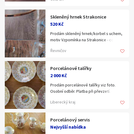
Cenu nabídněte.
Skleněný hrnek Strakonice
520 Kč
Prodám skleněný hrnek/korbel s uchem,
motiv Vzpomínka na Strakonice - cca 1.
pol. 20. století. Výška horní cca 9,5 cm,
Řevničov
průměr cca 6,5 cm, tenčí sklo, zlacený
okraj, výborný stav. Cena 520 Kč +
poštovné.
Porcelánové talířky
2 000 Kč
Prodám porcelánové talířky viz foto.
Osobní odběr. Platba při převzetí.
Případně mohu zaslat na dobírku.
Liberecký kraj
Porcelánový servis
Nejvyšší nabídka