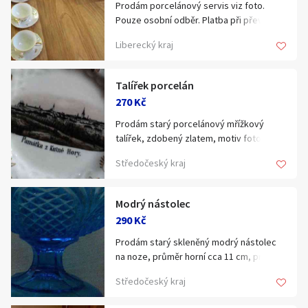
Prodám porcelánový servis viz foto.
Pouze osobní odběr. Platba při převzetí.
Liberecký kraj
Talířek porcelán
270 Kč
Prodám starý porcelánový mřížkový
talířek, zdobený zlatem, motiv foto
černobílé - Památka z Kutné Hory. Průměr
Středočeský kraj
cca 15 cm, bez oťuku. Cena 270 Kč +
poštovné.
Modrý nástolec
290 Kč
Prodám starý skleněný modrý nástolec
na noze, průměr horní cca 11 cm, průměr
nohy cca 6,5 cm, výška cca 6,5 cm,
Středočeský kraj
hloubka misky 2,5 cm, bez oťuků,
výborný stav. Cena 290 Kč + poštovné.