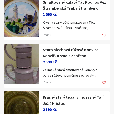
Smaltovaný kulatý Tác Podnos Věž
Klíčové slovo:
Neuvedeno
Km
Štramberská Trůba Štramberk
Lokalita:
Neuvedeno
1 090 Kč
Krýsný starý větší smaltovaný Tác,
Štramberská Trůba - Značeno,
Celá ČR
Czechoslovakia.
Praha
Rozměry: průměr 35cm.
Hlavní město Praha
Ráno
Večer
(1001590)
Jihočeský kraj
Stará plechová růžová Konvice
E-mail
Jihomoravský kraj
Konvička smalt Značeno
2 590 Kč
Zobrazit všechny regiony
Zajímavá stará smaltovaná Konvička,
barva růžová, poměrně zachovalý stav -
Souhlasím s personalizací nabídek, zasíláním
Značeno.
Stáří inzerátu
Praha
marketingových materiálů a upozornění.
Rozměry: celková výška 26cm, šířka
22cm, hmotnost cca 700g.
(1002625)
Krásný starý tepaný mosazný Talíř
Ježíš Kristus
2 190 Kč