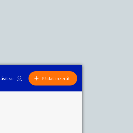
a
Zvířata
lásit se
Přidat inzerát
obby
Sběratelství
ní
Ostatní