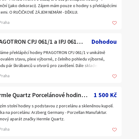
a
nční (jako dekoraci). Zájem mám pouze o hodiny s překlápěcími
Plzeňský kraj
icemi. O RUČIČKOVÉ ZÁJEM NEMÁM - DĚKUJI.
Ústecký kraj
Praha
Zahraničí
PRAGOTRON CPJ 061/1 a IPJ 0612 překlápěcí hodiny
Dohodou
áme překlápěcí hodiny PRAGOTRON CPJ 061/1 v unikátně
ovalém stavu, plexi výborné, z čelního pohledu výborné,
du pár škrábanců u otvorů pro zavěšení. Dále skladem i 3 ks
GOTRON CPJ 0612.
Praha
Hermle Quartz Porcelánové hodiny se skleněnou kupolí
1 500 Kč
zím stolní hodiny s podstavou z porcelánu a skleněnou kupolí.
ka na porcelánu: Arzberg Germany - Porzellan Manufaktur.
nový aparát značky Hermle Quartz.
Praha