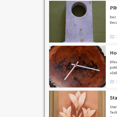
bez 
Deco
Dřev
pohl
včel
Hodi
Ger
Star
Tech