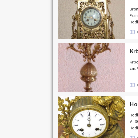
Bron
Fran
Hodi
cm, 
Bron
Veli
Krbo
cm. 
Hod
Hodi
V - 
Hodi
Vesk