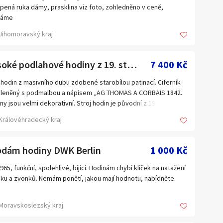
epená ruka dámy, prasklina viz foto, zohledněno v ceně,
láme
Jihomoravský kraj
Vysoké podlahové hodiny z 19. století
7 400 Kč
 hodin z masivního dubu zdobené starobílou patinací. Ciferník
kleněný s podmalbou a nápisem „AG THOMAS A CORBAIS 1842.
ny jsou velmi dekorativní. Stroj hodin je původní z 19. století.
nám chybí závaží a kyvadlo - jsou nefunkční.
Královéhradecký kraj
ěry: výška 265 cm, šířka 55 cm, hloubka 30 cm.
odám hodiny DWK Berlin
1 000 Kč
 1965, funkční, spolehlivé, bijící. Hodinám chybí klíček na natažení
jku a zvonků. Nemám ponětí, jakou mají hodnotu, nabídněte.
Moravskoslezský kraj