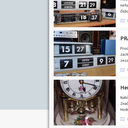
Nabídka/poptávk
nefu
Pardubický kraj
čísl
Středočeský kraj
Zlínský kraj
Prod
zach
zeza
PRA
Nabí
Znač
Hodi