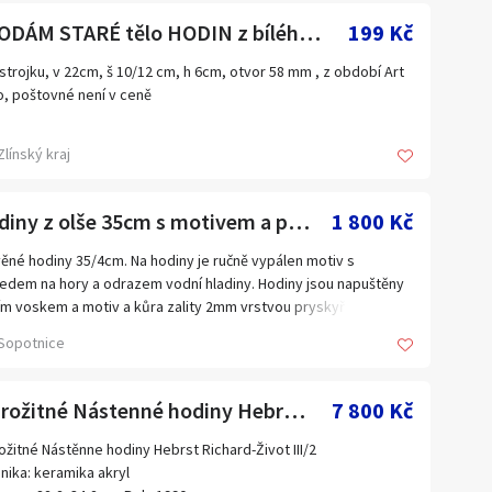
PRODÁM STARÉ tělo HODIN z bílého MRAMORU,
199 Kč
strojku, v 22cm, š 10/12 cm, h 6cm, otvor 58 mm , z období Art
, poštovné není v ceně
Zlínský kraj
Hodiny z olše 35cm s motivem a pryskyčicí
1 800 Kč
ěné hodiny 35/4cm. Na hodiny je ručně vypálen motiv s
edem na hory a odrazem vodní hladiny. Hodiny jsou napuštěny
ím voskem a motiv a kůra zality 2mm vrstvou pryskyřice.
ny lze zavěsit na zeď, bez mezery. Strojek UTS Quartz
Sopotnice
many.
Starožitné Nástenné hodiny Hebrst Richard-Život III/2
7 800 Kč
ožitné Nástěnne hodiny Hebrst Richard-Život III/2
nika: keramika akryl