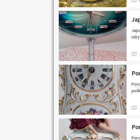
v pr
area
ZDA
Zasl
Dals
Japo
(460
míry
Porc
pošk
Porc