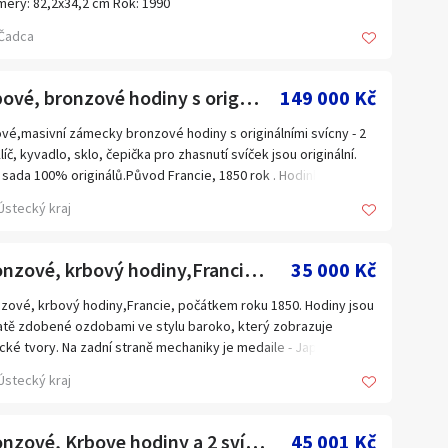
ery: 82,2x34,2 cm Rok: 1990
ovano: vpravo dole a zezadu autorský štítek
Čadca
0 kč poštovní a balné
vé nabídky posílejte na mail!
Krbové, bronzové hodiny s originál svícny-2 ksTOP STAV
149 000 Kč
vé,masivní zámecky bronzové hodiny s originálními svícny - 2
Klíč, kyvadlo, sklo, čepička pro zhasnutí svíček jsou originální.
 sada 100% originálů.Původ Francie, 1850 rok . Hodinky a
ne doplňují vzácné dekorace - mýtické bytosti. Nadpis na
Ústecký kraj
inkovém pohybu:
RTI MEDAILLE de BRONZE . Rozměry hodiny: Výška: 72 cm, Šířka:
m Hmotnost: 15,7 kg. Rozměry svícne : Výška: 87 cm, Šířka: 44
Bronzové, krbový hodiny,Francie 1850
35 000 Kč
Hmotnost (1 ks): 12,7 kg pro 7 svíček
zové, krbový hodiny,Francie, počátkem roku 1850. Hodiny jsou
tě zdobené ozdobami ve stylu baroko, který zobrazuje
cké tvory. Na zadní straně mechaniky je medaile - Japy Freres
e. Hodiny jsou dobře zachovány. Rozměry: Výška 69,5 cm, šířka
Ústecký kraj
m, hloubka 17 cm, hmotnost 14,5 kg.
Bronzové, Krbove hodiny a 2 svícny s dekorem - vinná réva
45 001 Kč