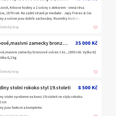
zové, Krbove hodiny a 2 svícny s dekorem - vinná réva.
cie, 1870 rok. Na zadní straně je medaile - Japy Freres & Cie.
ny a svícne jsou dobře zachovány. Rozměry hodinky: Výška 70
Šířka: 36 cm, Hloubka: 27 cm, Hmotnost: 11,9 kg.
Ústecký kraj
zová svícen - 2 ks. Otevřený ornament s dekorem - vinná réva.
kost jedině svícne: Výška: 65 cm, Šířka: 35 cm, Hmotnost.
Krbové,masivni zamecky bronzové svícen 1 ks
35 000 Kč
vé,masivni zamecky bronzové svícen 1 ks , 1850 rok. Vyška 62
Váha 6,2 kg
Ústecký kraj
iny stolni rokoko styl 19.stoleti
8 500 Kč
ny stolni vyrobene na konci 19.stoleti ve stylu rokoko.
30 cm
ny jsou funkcni a kompletni.
ere starozitnosti si muzete nezavazne prohlednout a zakoupit