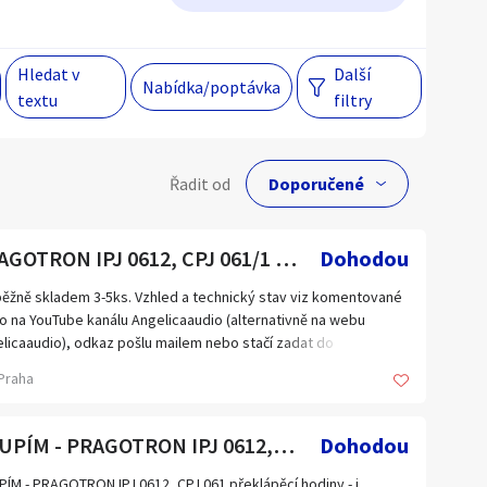
Hlavní město Praha
Večer
Hledat v
Další
Nabídka/poptávka
textu
filtry
Jihomoravský kraj
egiony
lní cena
Řadit od
Kč
 s personalizací nabídek, zasíláním
gových materiálů a upozornění.
PRAGOTRON IPJ 0612, CPJ 061/1 překlápěcí hodiny
Dohodou
ěžně skladem 3-5ks. Vzhled a technický stav viz komentované
o na YouTube kanálu Angelicaaudio (alternativně na webu
Hlavní město Praha
licaaudio), odkaz pošlu mailem nebo stačí zadat do
edávače na YouTube titulek tohoto inzerátu a video hned
Jihomoravský kraj
Praha
te dle titulní fotky.
Kraj Vysočina
Liberecký kraj
KOUPÍM - PRAGOTRON IPJ 0612, CPJ 061 překlápěcí hodiny
Dohodou
Olomoucký kraj
ÍM - PRAGOTRON IPJ 0612, CPJ 061 překlápěcí hodiny - i