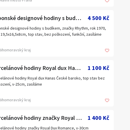
Hlavní město Praha
odejne STODOLA - STAROZITNY NABYTEK na plose 1 000 m2 v
lu Nakladoveho nadrazi Zizkov.
RMA PARKOVANI PRIMO PRED HALOU.
Japonské designové hodiny s budíkem, značky Rhythm
4 500 Kč
ani pres toptrans je mozne dle jejich ceniku.
i info na www.stodola.cz
nské designové hodiny s budíkem, značky Rhythm, rok 1970,
5)
 19,5x16,5x8cm, top stav, bez poškození, funkční, zasíláme
Jihomoravský kraj
Porcelánové hodiny Royal dux Hanas
1 100 Kč
elánové hodiny Royal dux Hanas České baroko, top stav bez
ození, v-25cm, zasíláme
Jihomoravský kraj
Porcelánové hodiny značky Royal Dux Romance
1 400 Kč
elánové hodiny značky Royal Dux Romance, v-30cm