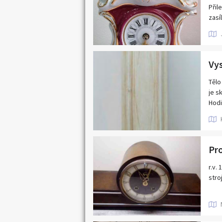
Přil
zasí
Tělo
je s
Hodi
Hodi
Rozm
Pr
r.v.
stro