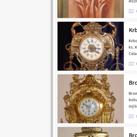
Rozm
Sign
+ 20
Ceno
Krbo
ks. 
Cela
svíc
hod
L MA
44 c
cm. 
Bron
boha
mýti
& Ci
42 c