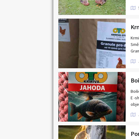
nebo
tmav
Krm
Krmi
Směs
Gran
Nudl
Gran
Vojt
Boi
Pro 
Boil
Pouz
E -s
obje
Šlap
👉 K
Dlou
Tel 
Boil
Prod
Po