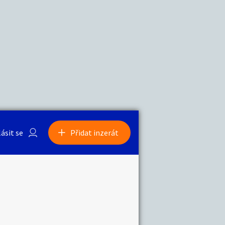
a
Zvířata
lásit se
Přidat inzerát
obby
Sběratelství
ní
Ostatní