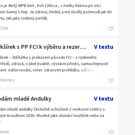
go je 4letý WPB šiml , Kvh 130cca , z matky Klarisa po otci
omic 5 kg 225 Kc
ion Sunny’s Imp. Je zdravý, hodný a má skvělý potenciál jak do
tu, tak jako rodinný parťák.
vé 5 kg 250 Kč
Cheb
učasné době je v základním výcviku. Ustájený pastevně ve
ové 5 kg 275 Kč
eném stádě 24/7 .Je rekreačně ježděný dvanáctiletou dívkou,
lý na běžnou manipulaci a dále se učí. Díky svému věku má vše
Jorkšírek s PP FCI k výběru a rezervaci
V textu
da 5 kg 275 Kč
ve před sebou a bude ideálním koníkem pro někoho, kdo si
 vychovat parťáka podle svých představ.
šírek – štěňátka s průkazem původu FCI – z rodinného
lka 5 kg 275 Kč
tředí, zdravá, v plné kvalitě, výstavní předci, samozřejmostí
 sdělím více informací, zašlu fotografie i videa.
ent. odčervování, veter. zdravotní prohlídka, očkování, čip,
+jikri 5 kg 275 Kč
í smlouva, chovatelský servis, startovací balíček, pejsek od
Všestary
00,-, fenka od 33000,-. Jsme rodinná malá chovatelská stanice s
řice anýz 5kg 325 Kč
holetou tradicí chovu jediného plemene u Říčan u Prahy, D1 exit
odám mladé Andulky
V textu
ekové 5 kg 325 Kč
ám mladé andulky částečně ochočené z venkovní voliéry s
ové 5 kg 325 Kč
ým kroužkem 2026. Vhodné jako domácí mazlíček nebo na
.
la krev 5 kg 400 Kč top !
icová zelená straka 150 Kč
Jimlín
á opalinová žluto licí 150 Kč