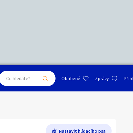
Další filtry
Stáří inzerátu
Hledat v textu
Nabídka/poptávka
psa
ty a bydlení
Seznamka
Erotik
Maximální cena
Kč
až
Oblíbené
Zprávy
Přih
je a nářadí
PC a elektro
Sport a h
Zvířata
Typ inzerátu:
Neuvedeno
ráty v okolí
Neuvedeno
Klíčové slovo:
Neuvedeno
Neuvedeno
 a doplňky
Kultura
Cestová
Nastavit hlídacího psa