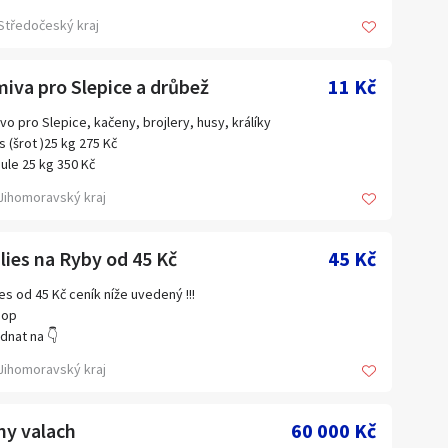
: +420777274570
ě hnědá a 3 světlá s bílým proužkem pod krkem.
Středočeský kraj
iva pro Slepice a drůbež
11 Kč
vo pro Slepice, kačeny, brojlery, husy, králíky
 (šrot )25 kg 275 Kč
ule 25 kg 350 Kč
e krmné 20 kg 320 Kč 1 kg 16kc
Jihomoravský kraj
ule pro králíky a koně
ěškové granule 25 kg 325 Kč
lies na Ryby od 45 Kč
45 Kč
Nosnice, Kurice, Kaceny, Brojlery, Husy
ies od 45 Kč ceník níže uvedený !!!
e osobní odběr!!
hop
dnat na 👇
anice u Brna
rmivaoto.cz
Jihomoravský kraj
há 1159/127
602 450 378
ies 20 mm
ejna pondělí až pátek od 10 do 18 h
ny valach
60 000 Kč