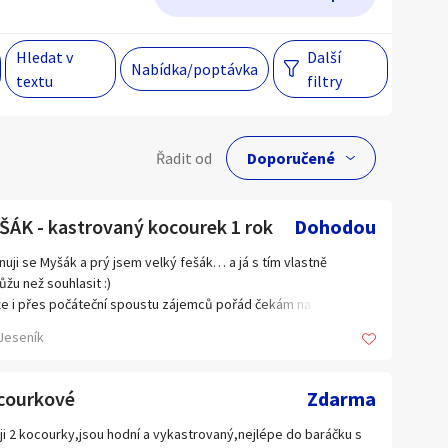
Hledat v
Další
Hlavní město Praha
Večer
Nabídka/poptávka
textu
filtry
Jihomoravský kraj
egiony
lní cena
Řadit od
Kč
 s personalizací nabídek, zasíláním
ŠÁK - kastrovaný kocourek 1 rok
Dohodou
gových materiálů a upozornění.
uji se Myšák a prý jsem velký fešák… a já s tím vlastně
žu než souhlasit :)
Hlavní město Praha
e i přes počáteční spoustu zájemců pořád čekám na tu svou
vdovou rodinu. Tak to tady zkouším znovu.
Jihomoravský kraj
Jeseník
Kraj Vysočina
 pohodový, mazlivý kluk, který má rád lidi. Nejsem ale žádný
ý zip – umím si užít společné mazlení, ale stejně dobře zvládnu
courkové
Liberecký kraj
Zdarma
víle, kdy si každý děláme to svoje.
Olomoucký kraj
ji 2 kocourky,jsou hodní a vykastrovaný,nejlépe do baráčku s