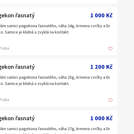
da pepř 5 kg 400 Kč
vé 200 Kč.
l: vaclavjager@seznam.cz
gekon řasnatý
1 000 Kč
pný Krill 5 kg 400 Kč top !
 774243167
ám samici pagekona řasnatého, váha 24g, krmena cvrčky a Dr.
but+losos. 2 kg 200 Kč top !!
o. Samice je klidná a zvyklá na kontakt.
ty 5 kg Halibut+ losos 250 Kč
více informací se na mě nebojte obrátit. S chovem rád poradím.
Praha
 250 ml 150 Kč
ání po
oda
gekon řasnatý
1 200 Kč
ám samici pagekona řasnatého, váha 25g, krmena cvrčky a Dr.
lka
o. Samice je klidná a zvyklá na kontakt.
ík
více informací se na mě nebojte obrátit. S chovem rád poradím.
Praha
a
ání po domluvě v Praze nebo Novém Městě nad Metují
nek
gekon řasnatý
1 000 Kč
la krev 200 Kč
ám samici pagekona řasnatého, váha 27g, krmena cvrčky a Dr.