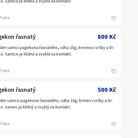
o. Samice je klidná a zvyklá na kontakt.
but+Losos 200 Kč extra smrd !!!!
více informací se na mě nebojte obrátit. S chovem rád poradím.
Praha
láme Ppl
ání po domluvě v Praze nebo Novém Městě nad Metují
ejná Šlapanice u Brna
gekon řasnatý
800 Kč
há 1159/127
ám samici pagekona řasnatého, váha 25g, krmena cvrčky a Dr.
o. Samice je klidná a zvyklá na kontakt.
ělí až pátek od 10 do 18 h
více informací se na mě nebojte obrátit. S chovem rád poradím.
Praha
450378
ání po domluvě v Praze nebo Novém Městě nad Metují
gekon řasnatý
500 Kč
ám samce pagekona řasnatého, váha 23g, krmen cvrčky a Dr.
o. Samec je klidný a zvyklý na kontakt.
více informací se na mě nebojte obrátit. S chovem rád poradím.
Praha
ání po domluvě v Praze nebo Novém Městě nad Metují