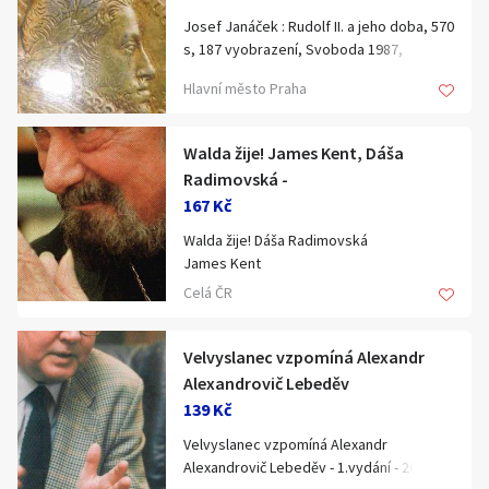
Josef Janáček : Rudolf II. a jeho doba, 570
s, 187 vyobrazení, Svoboda 1987,
unikátní monografie, výborný stav. K
Hlavní město Praha
předání v Praze, nezasílám.
Walda žije! James Kent, Dáša
Radimovská -
167 Kč
Walda žije! Dáša Radimovská
James Kent
Velký zpěvák a nezlomný charakter na
Celá ČR
scéně české populární hudby Jak moc
miloval koncerty a lidi! A Waldu jakoby na
oplátku miloval snad celý národ. V srdcích
Velvyslanec vzpomíná Alexandr
většiny Čechů je silně zakořeněn dodnes.
Alexandrovič Lebeděv
Kniha zkušených publicistů mapuje
139 Kč
nejdůležitější okamžiky z pestrých
Velvyslanec vzpomíná Alexandr
životních osudů zpěváka
Alexandrovič Lebeděv - 1.vydání - 2008