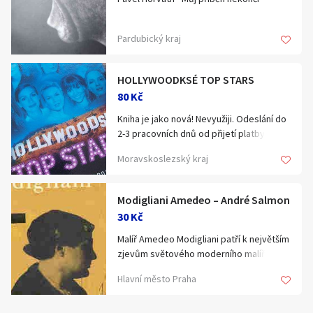
osobním převzetím.
perfektním,nepoškozeném stavu i s
zasílací náklady pošta ČR : 65Kč. Předmět
perfektním obalem a má 120 stran +
není zasílán formou dobírka, ani s
Pardubický kraj
fotopřílohy.Je jako nová, vhodná i jako
osobním převzetím.
krásný dárek.
Nabídněte. Jarka Rodová
HOLLYWOODKSÉ TOP STARS
80 Kč
Kniha je jako nová! Nevyužiji. Odeslání do
2-3 pracovních dnů od přijetí platby na
účet. Odesílám doporučeně 80,-
Moravskoslezský kraj
Modigliani Amedeo – André Salmon
30 Kč
Malíř Amedeo Modigliani patří k největším
zjevům světového moderního malířství.
Jeho obrazy jsou chloubou nejznámějších
Hlavní město Praha
uměleckých galerií i soukromých sbírek.
Umělec se řadil do skupiny „prokletých
malířů“ pařížské školy ze začátku našeho