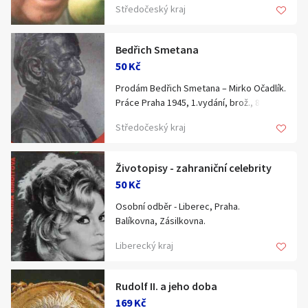
Hledat v textu
Středočeský kraj
poštovné.
Bedřich Smetana
50 Kč
Prodám Bedřich Smetana – Mirko Očadlík.
Nabídka/poptávka
Práce Praha 1945, 1.vydání, brož., 88 str.,
stav dobrý, patrné známky užívání. Cena
Středočeský kraj
50 Kč + poštovné.
Životopisy - zahraniční celebrity
50 Kč
Osobní odběr - Liberec, Praha.
Balíkovna, Zásilkovna.
Liberecký kraj
Rudolf II. a jeho doba
169 Kč