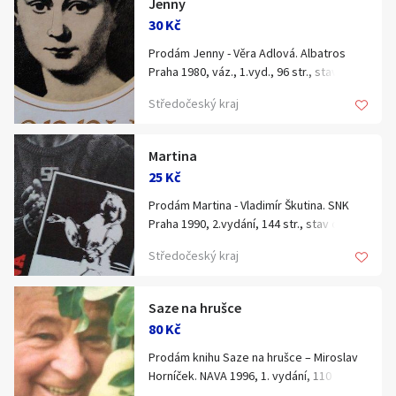
Jenny
Klíčové slovo:
Neuvedeno
Km
30 Kč
Lokalita:
Neuvedeno
Prodám Jenny - Věra Adlová. Albatros
Praha 1980, váz., 1.vyd., 96 str., stav
výborný. Cena 30 Kč + poštovné.
Středočeský kraj
Celá ČR
Hlavní město Praha
Ráno
Večer
Martina
Jihočeský kraj
25 Kč
E-mail
Jihomoravský kraj
Prodám Martina - Vladimír Škutina. SNK
Praha 1990, 2.vydání, 144 str., stav dobrý.
Zobrazit všechny regiony
Cena 25 Kč + poštovné.
Středočeský kraj
Souhlasím s personalizací nabídek, zasíláním
Stáří inzerátu
marketingových materiálů a upozornění.
Saze na hrušce
80 Kč
Prodám knihu Saze na hrušce – Miroslav
Horníček. NAVA 1996, 1. vydání, 110 str.,
vázaná, dobrý stav. Cena 80 Kč +