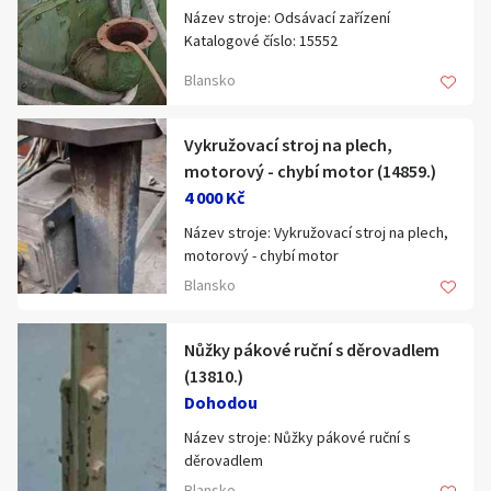
Výška: 105 cm
Hledat v textu
Název stroje: Odsávací zařízení
Katalogové číslo: 15552
Hmotnost: 80 kg
Typ, parametry: BN 102 - BPH 20 - OZ 360
Blansko
4 páry lemovacích a krimpovacích
válečků součástí dodávky
Vykružovací stroj na plech,
Nabídka/poptávka
motorový - chybí motor (14859.)
Stroj je nový se zárukou.
4 000 Kč
Dodávky strojů po celé ČR. Možnost
Název stroje: Vykružovací stroj na plech,
dopravy kurýrem nebo doručíme vlastní
motorový - chybí motor
dopravou.
Katalogové číslo: 14859
Blansko
Platba při dovozu nebo bankovním
převodem.
Nůžky pákové ruční s děrovadlem
(13810.)
Pro více informací nás prosím
Dohodou
kontaktujte telefonicky.
Název stroje: Nůžky pákové ruční s
Naše společnost se zabývá výrobou
děrovadlem
strojů na zpracování plechů.
Katalogové číslo: 13810
Blansko