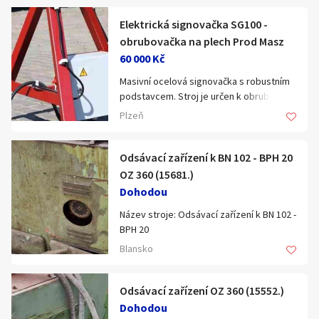
Klíčové slovo:
Neuvedeno
Km
Elektrická signovačka SG100 -
Lokalita:
Neuvedeno
obrubovačka na plech Prod Masz
60 000 Kč
Masivní ocelová signovačka s robustním
Celá ČR
podstavcem. Stroj je určen k obrubování
Hlavní město Praha
a zakružování plechových pásů.
Plzeň
Ráno
Večer
Přestavitelný spodní hřídel. Nožní
Jihočeský kraj
ovládání, elektrický pohon pravý a levý.
E-mail
Jihomoravský kraj
Automatická brzda motoru -
Odsávací zařízení k BN 102 - BPH 20
bezpečnostní tlačítkový spínač. Vyrobeno
OZ 360 (15681.)
Zobrazit všechny regiony
podle bezpečnostních směrnic ES
Dohodou
(značka CE).
Název stroje: Odsávací zařízení k BN 102 -
Souhlasím s personalizací nabídek, zasíláním
Stáří inzerátu
BPH 20
marketingových materiálů a upozornění.
Katalogové číslo: 15681
Elektrické připojení 400 V
Blansko
Typ, parametry: OZ 360
Max. tloušťka plechu (400 N/mm) 1,2 mm
Odsávací zařízení OZ 360 (15552.)
Délka: 95 cm
Šířka: 50 cm
Dohodou