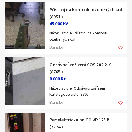
Rok výroby:
1986
Přístroj na kontrolu ozubených kol
(8951.)
45 000 Kč
Název stroje: Přístroj na kontrolu
ozubených kol
Katalogové číslo: 8951
Blansko
Popis:
EAN: 14091
Prodejní jednotka: ks
Odsávací zařízení SOS 202.2. S
Hmotnost: 165 kg
(8765.)
8 000 Kč
Název stroje: Odsávací zařízení
Katalogové číslo: 8765
Typ, parametry: SOS 202.2. S
Blansko
Výrobce: EKO
Rok výroby:
1995
Pec elektrická na GO VP 125 B
Popis:
(7724.)
hmotnost 46 kg