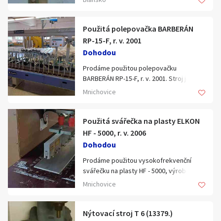
Použitá polepovačka BARBERÁN
RP-15-F, r. v. 2001
Dohodou
Prodáme použitou polepovačku
BARBERÁN RP-15-F, r. v. 2001. Stroj je v
dobrém technickém stavu, zapojený pod
Mnichovice
proudem a obhlídka je možná.
Polepovačka slouží k polepování
nábytkářské fólie na ocelový plech. Stroj
Použitá svářečka na plasty ELKON
je funkční a málo používaný. Jsme 1.
HF - 5000, r. v. 2006
majitelé, nakupovali jsme jej přímo ze
Dohodou
Španělska. Stroj má celkovou délku 6000
Prodáme použitou vysokofrekvenční
mm a je vybaven vykládacím systémem.
svářečku na plasty HF - 5000, výrobce
ELKON, r. v. 2006. Jedná se o sváření
Přibližné technické parametry:
Mnichovice
technických plastových nebo
poplastovaných textilií. Obhlídka v
Max. šířka: 450 mm
provozu pod proudem je po předchozí
Nýtovací stroj T 6 (13379.)
Max. pracovní výška: 120 mm