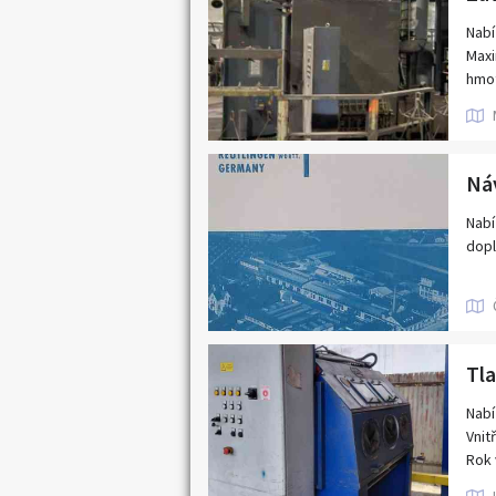
Půvo
Cena
Nabí
Maxi
hmot
Filt
3 x 
Celk
Stro
Ná
Ke s
Nabí
dopl
Nabí
Vnit
Rok 
Přík