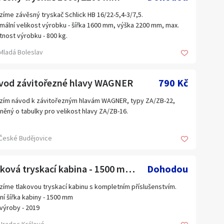
dni určení lisu: lis na zkoušení stavebních hmot.
 190 000,- + DPH
zíme závěsný tryskač Schlick HB 16/22-5,4-3/7,5.
mální velikost výrobku - šířka 1600 mm, výška 2200 mm, max.
nost výrobku - 800 kg.
r - 22m3/hod.
Mladá Boleslav
turbína - 15 kW, průměr rurbíny - 325 mm
ový příkon stroje - 56,74 kW.
j je možné vyzkoušet.
vod závitořezné hlavy WAGNER
790 Kč
troji je kompletní dokumentace.
zím návod k závitořezným hlavám WAGNER, typy ZA/ZB-22,
něný o tabulky pro velikost hlavy ZA/ZB-16.
České Budějovice
Tlaková tryskací kabina - 1500 mm, tryskač, pískovačka.
Dohodou
zíme tlakovou tryskací kabinu s kompletním příslušenstvím.
řní šířka kabiny - 1500 mm
výroby - 2019
on ventilátoru - 1.1 kW