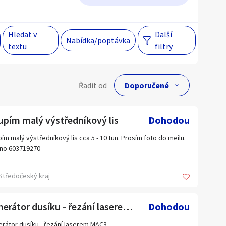
Hlavní město Praha
Večer
Hledat v
Další
Nabídka/poptávka
textu
filtry
Jihomoravský kraj
egiony
lní cena
Řadit od
Kč
 s personalizací nabídek, zasíláním
gových materiálů a upozornění.
upím malý výstředníkový lis
Dohodou
ím malý výstředníkový lis cca 5 - 10 tun. Prosím foto do meilu.
no 603719270
Hlavní město Praha
Jihomoravský kraj
Středočeský kraj
Kraj Vysočina
Liberecký kraj
Generátor dusíku - řezání laserem MAC3
Dohodou
Olomoucký kraj
rátor dusíku - řezání laserem MAC3