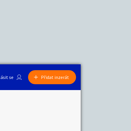
a
Zvířata
lásit se
Přidat inzerát
obby
Sběratelství
ní
Ostatní