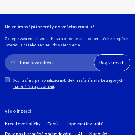
Rozměr vchodu: 73 × 45 cm
Vhodné pro psa do výšky 80 cm
Možnost úprav na míru (rozměry, nátěr,
Nejzajímavější inzeráty do vašeho emailu?
doplňky).
Zadejte vaši emailovou adresu a přidejte se k odběru těch nejlepších
Osobní odběr možný, nebo zaslání
inzerátu z našeho serveru do vašeho emailu.
přepravní společností Toptrans po celé
ČR – rád spočítám cenu dopravy.
Souhlasím s
personalizací nabídek, zasíláním marketingových
materiálů a upozornění
.
Vše o inzerci
Kreditové balíčky
Ceník
Topování inzerátů
Rady pro bezpečné obchodování
AI
Nápověda